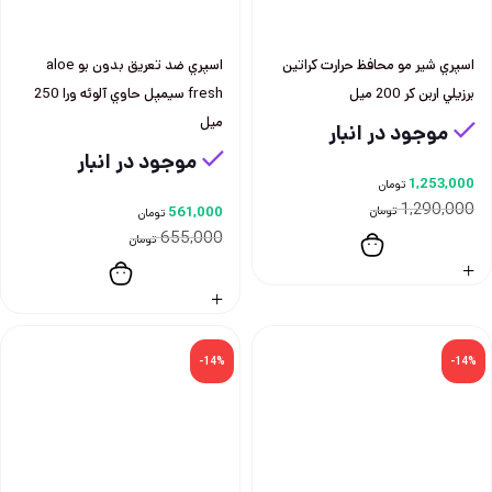
اسپري شير مو محافظ حرارت كراتين
اسپري ضد تعريق بدون بو aloe
برزيلي اربن كر 200 ميل
fresh سيمپل حاوي آلوئه ورا 250
ميل
موجود در انبار
موجود در انبار
1,253,000
تومان
1,290,000
تومان
561,000
تومان
655,000
تومان
-14%
-14%