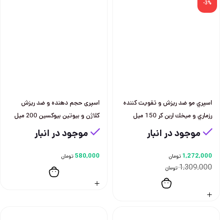
-3%
اسپري مو ضد ريزش و تقويت كننده
اسپری حجم دهنده و ضد ريزش
رزماري و ميخك اربن كر 150 ميل
كلاژن و بيوتين بيوكسين 200 ميل
موجود در انبار
موجود در انبار
580,000
1,272,000
تومان
تومان
1,309,000
تومان