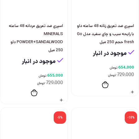
اسپري ضد تعريق زنانه 48 ساعته داو
اسپري ضد تعريق مردانه 48 ساعته
با رايحه سيب و چاي سفيد مدل Go
MINERALS
fresh حجم 250 ميل
POWDER+SANDALWOOD داو
250 ميل
موجود در انبار
موجود در انبار
654,000
تومان
729,000
تومان
655,000
تومان
729,000
تومان
-5%
-10%