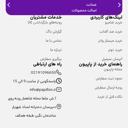
ضمانت
ضمانت
اصالت محصولات
فیزیک
لینک‌های کاربردی
خدمات مشتریان
خرید شامپو
رویه‌های بازگرداندن کالا
خرید ضد آفتاب
گزارش باگ
خرید میسلار واتر
تماس با ما
خرید تونر
درباره ما
آبرسان سیمپل
پیگیری سفارش
راهنمای خرید از پاپیون
راه های ارتباطی
مجله پاپیون
02191096650
نحوه ثبت سفارش
پاسخگویی از ساعت 9 الی 15
رویه ارسال سفارش
info@papillon.ir
نکات قبل از خرید
آ.ش جلفا محله شاهمار روبه روی
دبیرستان دخترانه استاد شهریار
ساختمان نگین طبقه همکف