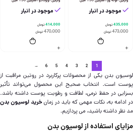
وازلين آلوئه ورا آسپتين 150 ميل
وازلين آووكادو آسپتين 150 ميل
موجود در انبار
موجود در انبار
414,000
435,000
تومان
تومان
470,000
473,000
تومان
تومان
→
6
5
4
3
2
1
لوسیون بدن یکی از محصولات پرکاربرد در روتین مراقبت از
پوست است. انتخاب صحیح این محصول می‌تواند تأثیر
بسزایی در حفظ نرمی، لطافت و رطوبت پوست داشته باشد.
ر ادامه به، نکات مهمی که باید در زمان
خرید لوسیون بدن
مد نظر داشته باشید، می پردازیم.
مزایای استفاده از لوسیون بدن