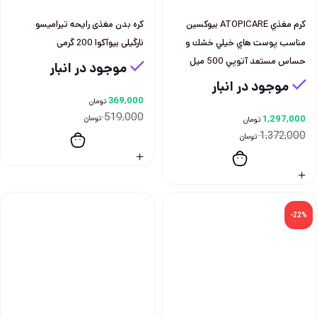
كرم مغذي ATOPICARE بيوكسين
كره بدن مغذی رايحه تيراميسو
مناسب پوست هاي خيلي خشك و
نارگيلی بيوآكوا 200 گرمی
حساس مستعد آتوپي 500 ميل
موجود در انبار
موجود در انبار
369,000
تومان
519,000
1,297,000
تومان
تومان
1,372,000
تومان
-22%