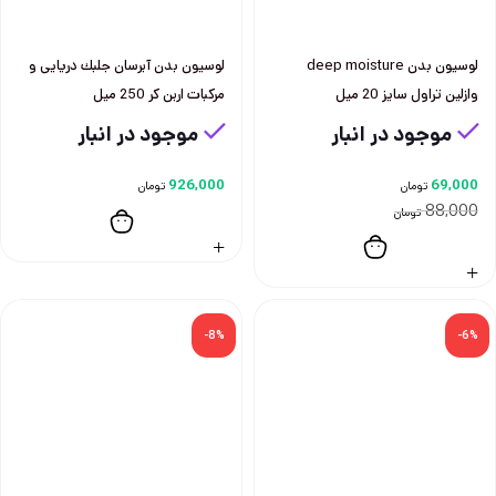
لوسيون بدن deep moisture
لوسيون بدن آبرسان جلبك دريايی و
وازلين تراول سايز 20 ميل
مركبات اربن كر 250 ميل
موجود در انبار
موجود در انبار
926,000
69,000
تومان
تومان
88,000
تومان
-8%
-6%