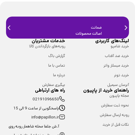
ضمانت
ضمانت
اصالت محصولات
فیزیک
لینک‌های کاربردی
خدمات مشتریان
خرید شامپو
رویه‌های بازگرداندن کالا
خرید ضد آفتاب
گزارش باگ
خرید میسلار واتر
تماس با ما
خرید تونر
درباره ما
آبرسان سیمپل
پیگیری سفارش
راهنمای خرید از پاپیون
راه های ارتباطی
مجله پاپیون
02191096650
نحوه ثبت سفارش
پاسخگویی از ساعت 9 الی 15
رویه ارسال سفارش
info@papillon.ir
نکات قبل از خرید
آ.ش جلفا محله شاهمار روبه روی