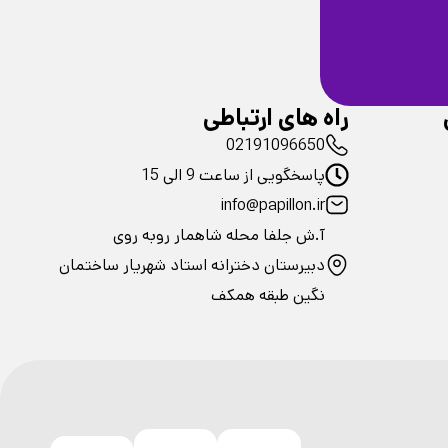
ضمانت سلامت
فیزیکی محصولات
راه های ارتباطی
02191096650
پاسخگویی از ساعت 9 الی 15
info@papillon.ir
آ.ش جلفا محله شاهمار روبه روی
دبیرستان دخترانه استاد شهریار ساختمان
نگین طبقه همکف