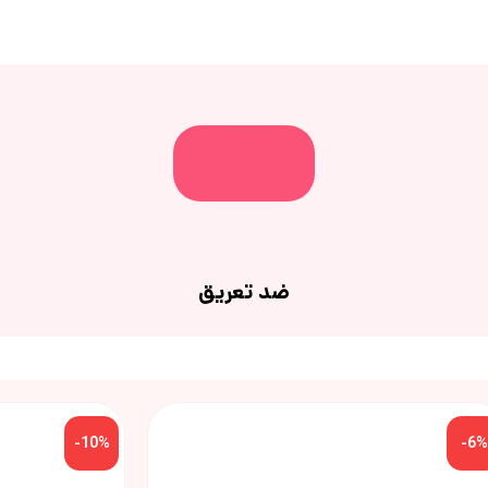
ضد تعریق
-10%
-6%