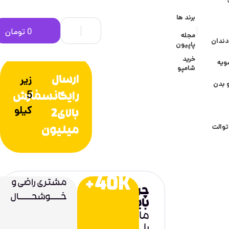
برند ها
تماس با پشتیبانی
0
تومان
۰۴۴۴۲۳۳۶۶۰۹
مجله
دندان
پاپیون
خرید
ویه
شامپو
زیر
ارسال
 بدن
5
رایگانسفارش
کیلو
بالای2
توالت
میلیون
40K+
مشتری راضی و
چرا
خــــوشحـــــال
باید
ما