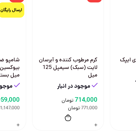
ارسال رایگان
ی 70 عددی ایپک
کرم مرطوب کننده و آبرسان
شامپو ض
لایت (سبک) سیمپل 125
میل
میل بسته ۲ عد
موجود در انبار
موجود 
959,000
714,000
تومان
تومان
1,147,000
771,000