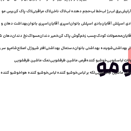
آرایش
برق لب
رژ لب
خط لب
حجم دهنده لب
لاک ناخن
لاک مراقبتی
لاک پاک کن
برس مو
دی اسپلش آقایان
بادی اسپلش بانوان
اسپری آقایان
اسپری بانوان
بهداشت دهان و 
ایان
محصولات کودک
چسب زخم
گوش پاک کن
خمیر دندان
مسواک
نخ دندان
دهان ش
ار بهداشتی
شوینده بهداشتی بانوان
دستمال بهداشتی
افتر شیو
ژل اصلاح
شامپو سر و
ات لباسشویی
خوشبو کننده
قرص ماشین ظرفشویی
نمک ماشین ظرفشویی
 مو
مگیر ماشین لباسشویی
لکه بر لباس
خوشبو کننده لباس
خوشبو کننده هوا
خوشبو کننده 