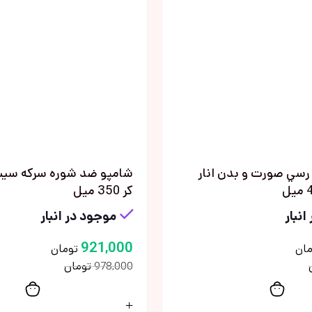
رسي صورت و بدن انار
كر 350 ميل
انبار
موجود در انبار
921,000
مان
تومان
تومان
978,000