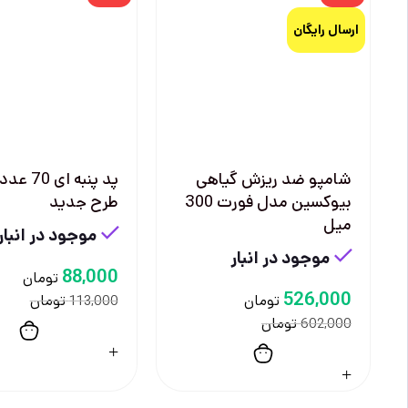
ارسال رایگان
شامپو ضد ریزش گیاهی
پد پنبه ا
بیوکسین مدل فورت 300
طرح جدید
میل
موجود در انبار
موجود در انبار
88,000
تومان
526,000
تومان
تومان
113,000
تومان
602,000