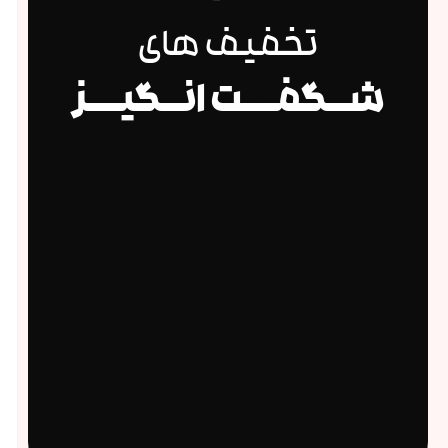
تخفیف های
شــگفـــت انــگیـــز