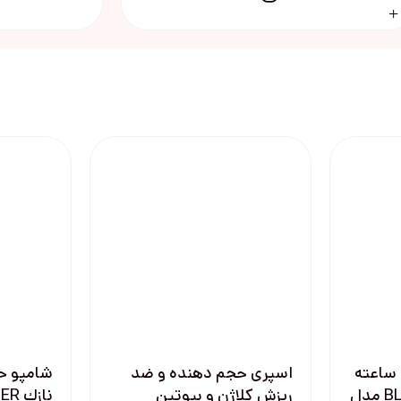
اسپری ضد تعريق 72 ساعته
اسپری حجم دهنده و ضد
شامپو ح
زنانه BLACK & WHITE مدل
ريزش كلاژن و بيوتين
ناز