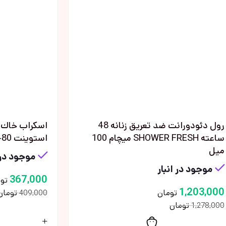
رول دئودورانت ضد تعريق زنانه 48
اسكراب خاك 
ساعته SHOWER FRESH ميچام 100
استوينت 480 ميل
ميل
موجود در 
موجود در انبار
367,000
تو
1,203,000
تومان
تومان
409,000
تومان
1,278,000