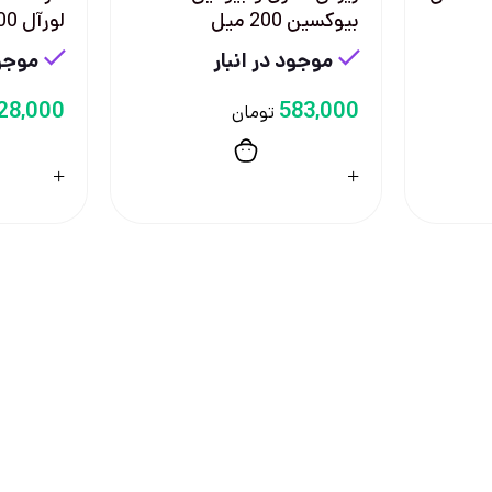
بيوكسين 200 ميل
لورآل 300 ميل
موجود در انبار
موجود
28,000
583,000
تومان