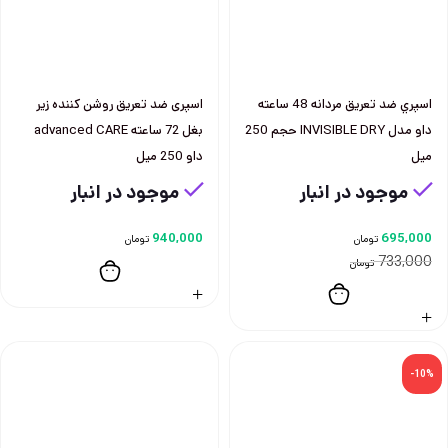
اسپري ضد تعريق مردانه 48 ساعته
اسپری ضد تعريق روشن كننده زير
داو مدل INVISIBLE DRY حجم 250
بغل 72 ساعته advanced CARE
ميل
داو 250 ميل
موجود در انبار
موجود در انبار
940,000
695,000
تومان
تومان
733,000
تومان
-10%