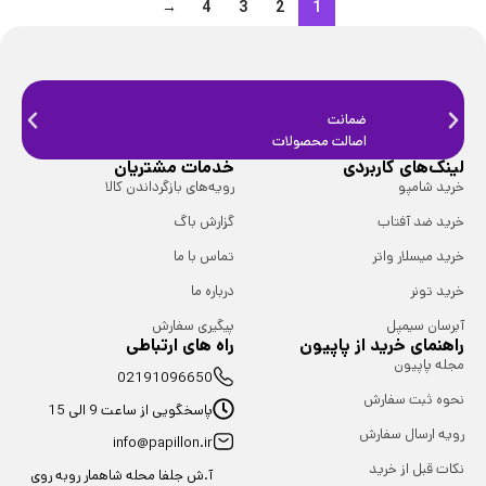
→
4
3
2
1
ضمانت
ضمانت
اصالت محصولات
فیزیک
لینک‌های کاربردی
خدمات مشتریان
خرید شامپو
رویه‌های بازگرداندن کالا
خرید ضد آفتاب
گزارش باگ
خرید میسلار واتر
تماس با ما
خرید تونر
درباره ما
آبرسان سیمپل
پیگیری سفارش
راهنمای خرید از پاپیون
راه های ارتباطی
مجله پاپیون
02191096650
نحوه ثبت سفارش
پاسخگویی از ساعت 9 الی 15
رویه ارسال سفارش
info@papillon.ir
نکات قبل از خرید
آ.ش جلفا محله شاهمار روبه روی