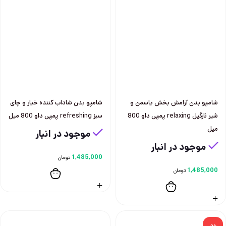
شامپو بدن آرامش بخش ياسمن و
شامپو بدن شاداب كننده خيار و چای
شير نارگيل relaxing پمپی داو 800
سبز refreshing پمپی داو 800 ميل
ميل
موجود در انبار
موجود در انبار
1,485,000
تومان
1,485,000
تومان