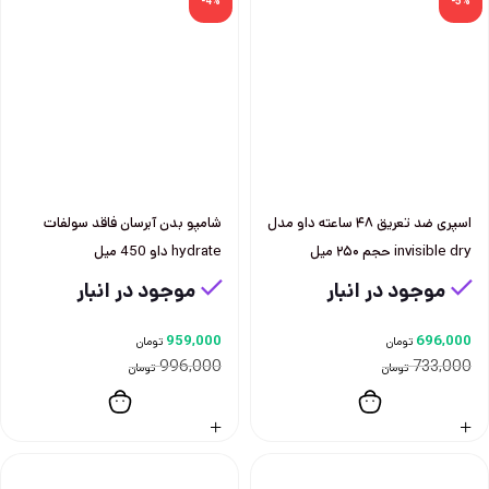
-4%
-5%
اسپری ضد تعریق ۴۸ ساعته داو مدل
شامپو بدن آبرسان فاقد سولفات
invisible dry حجم ۲۵۰ میل
hydrate داو 450 ميل
موجود در انبار
موجود در انبار
959,000
696,000
تومان
تومان
996,000
733,000
تومان
تومان