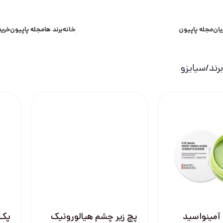
یان
مجله پاپیون
خانه
برند ها
مجله پاپیون
خرید
رند
سیایزو
آمینواسید
پچ زیر چشم هیالورونیک