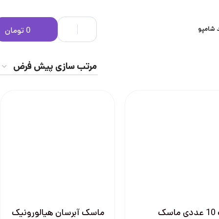
 شامپو
0
تومان
پک 10 عددی ماسک
ماسک آبرسان هیالورونیک