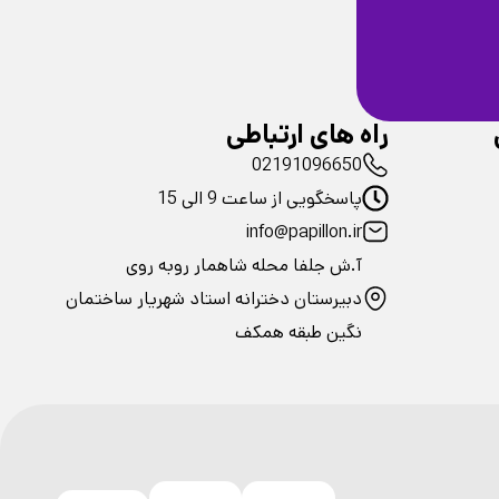
ضمانت سلامت
فیزیکی محصولات
راه های ارتباطی
02191096650
پاسخگویی از ساعت 9 الی 15
info@papillon.ir
آ.ش جلفا محله شاهمار روبه روی
دبیرستان دخترانه استاد شهریار ساختمان
نگین طبقه همکف