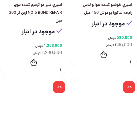
اسپري خوشبو كننده هوا و لباس
اسپري شير مو ترميم كننده قوي
رايحه ساكورا يوموش 450 ميل
NO.5 BOND REPAIR اربن كر 200
ميل
موجود در انبار
موجود در انبار
580,000
تومان
636,000
تومان
1,253,000
تومان
1,290,000
تومان
-3%
-3%