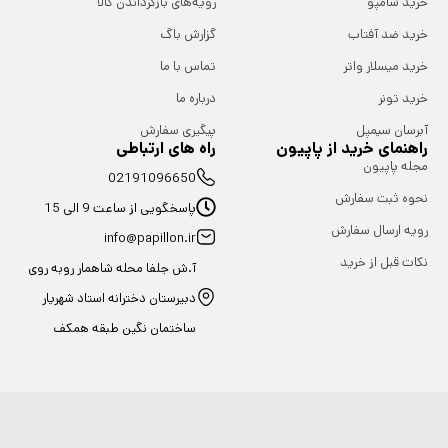
خرید شامپو
رویه‌های بازگرداندن کالا
خرید ضد آفتاب
گزارش باگ
خرید میسلار واتر
تماس با ما
خرید تونر
درباره ما
آبرسان سیمپل
پیگیری سفارش
راهنمای خرید از پاپیون
راه های ارتباطی
مجله پاپیون
02191096650
نحوه ثبت سفارش
پاسخگویی از ساعت 9 الی 15
رویه ارسال سفارش
info@papillon.ir
نکات قبل از خرید
آ.ش جلفا محله شاهمار روبه روی
دبیرستان دخترانه استاد شهریار
ساختمان نگین طبقه همکف