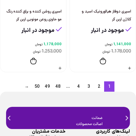
اسپری دوفاز هیالورونیک اسید و
اسپری روشن کننده و براق کننده رنگ
کلاژن اربن کر
مو حاوی روغن مونویی اربن کر
موجود در انبار
موجود در انبار
1,178,000
1,141,000
تومان
تومان
1,253,000
1,178,000
تومان
تومان
→
50
49
48
…
4
3
2
1
ضمانت
ضمانت
اصالت محصولات
فیزیک
لینک‌های کاربردی
خدمات مشتریان