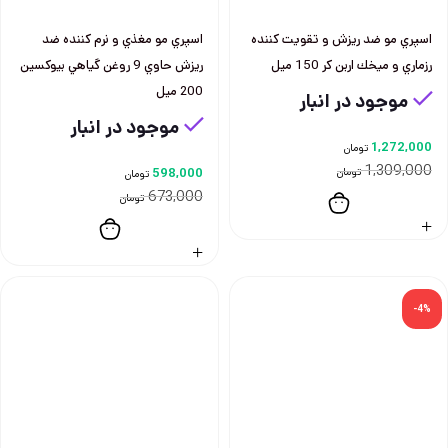
اسپري مو ضد ريزش و تقويت كننده
اسپري مو مغذي و نرم كننده ضد
رزماري و ميخك اربن كر 150 ميل
ريزش حاوي 9 روغن گياهي بيوكسين
200 ميل
موجود در انبار
موجود در انبار
1,272,000
تومان
1,309,000
تومان
598,000
تومان
673,000
تومان
-4%