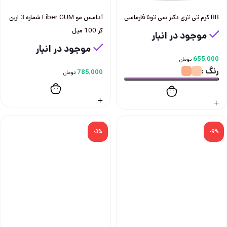
BB کرم تی تری دکتر سی تونا فارماسی
آدامس مو Fiber GUM شماره 3 اربن
كر 100 ميل
موجود در انبار
موجود در انبار
655,000
تومان
رنگ
785,000
تومان
-3%
-9%