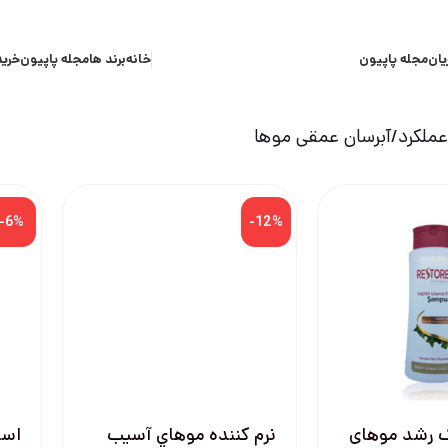
یان
مجله پاپیون
خانه
برند ها
مجله پاپیون
خرید
ملکرد
آبرسان عمقی موها
-6%
-12%
 رشد موهای
نرم كننده موهاي آسيب
اسپ