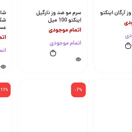
ز آرگان اینکتو
سرم مو ضد وز نارگیل
شام
اینکتو 100 میل
شكن
دی
عسل گ
اتمام موجودی
دی
اتم
اتمام موجودی
اتم
-11%
-7%