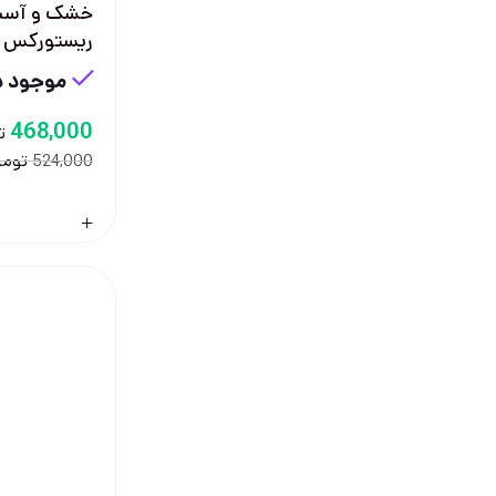
خشک و آسی
ریستورکس
موجود در
468,000
ت
توما
524,000