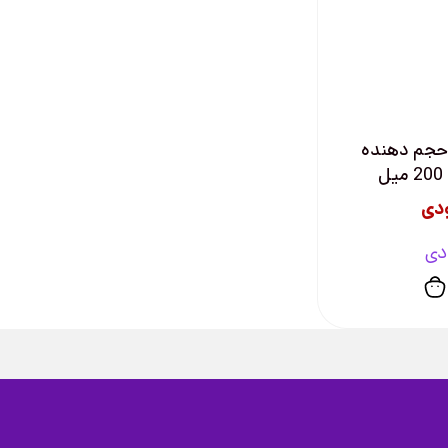
 حجم دهنده
ل
دی
دی