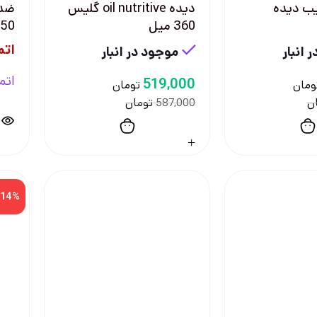
ب دیده
ديده oil nutritive گليس
360 ميل
150 م
اتم
 انبار
موجود در انبار
اتم
519,000
ومان
تومان
ن
تومان
587,000
-14%