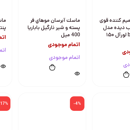
میم کننده قوی
ماسك آبرسان موهاي فر
ماس
ب دیده مدل
پسته و شير نارگيل باباريا
پنتن 00
bond repair لورآل ۱۵۰
400 ميل
اتم
اتمام موجودی
اتم
دی
اتمام موجودی
دی
-17%
-4%