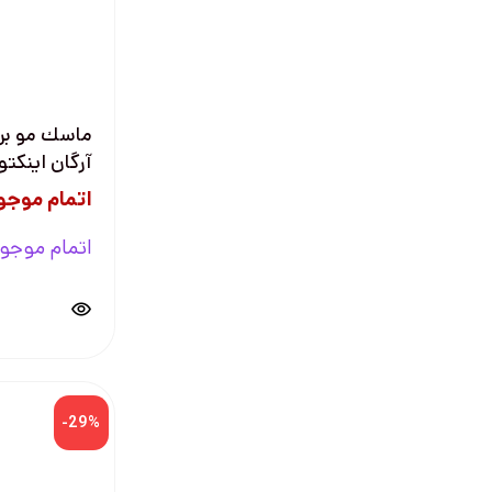
ماسك مو برا
آرگان اينكتو 300 مي
اتمام موجو
اتمام موجو
-29%