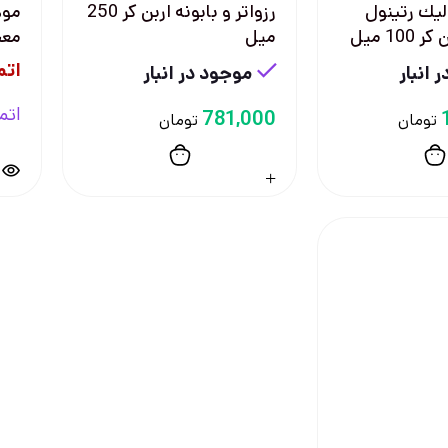
ليك رتينول
رزواتر و بابونه اربن كر 250
موه
ميل
معجزه
اتم
 انبار
موجود در انبار
اتم
781,000
تومان
تومان