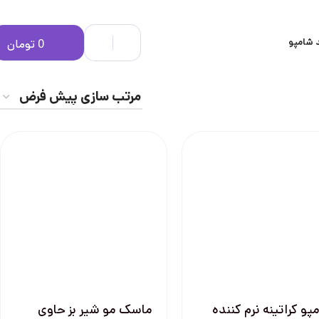
 شامپو
0
تومان
پو کراتینه نرم کننده
ماسک مو شیر بز حاوی