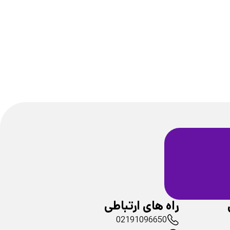
ضمانت سلامت
فیزیکی محصولات
راه های ارتباطی
02191096650