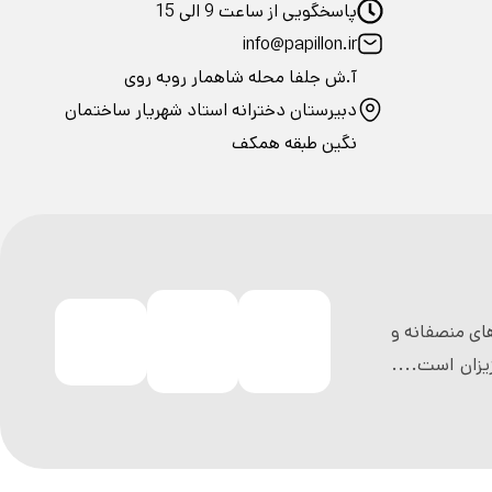
پاسخگویی از ساعت 9 الی 15
info@papillon.ir
آ.ش جلفا محله شاهمار روبه روی
دبیرستان دخترانه استاد شهریار ساختمان
نگین طبقه همکف
ی منصفانه و
زان است....