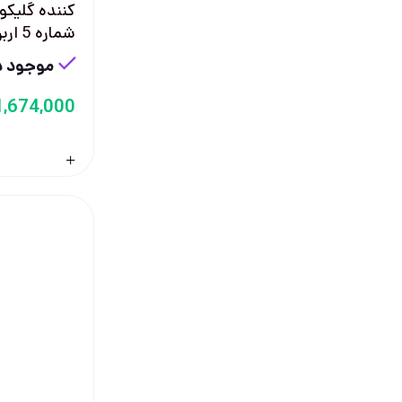
كننده گليكو
شماره 5 اربن كر 100 ميل
موجود در
1,674,000