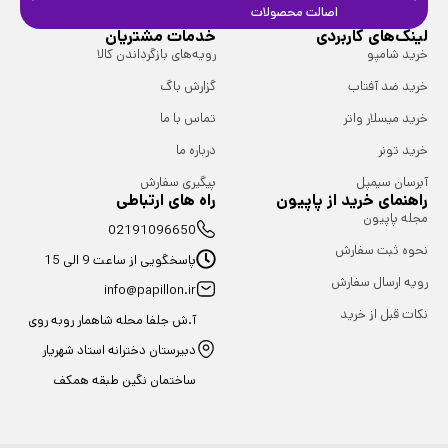
اصالت محصولات
فیزیک
لینک‌های کاربردی
خدمات مشتریان
خرید شامپو
رویه‌های بازگرداندن کالا
خرید ضد آفتاب
گزارش باگ
خرید میسلار واتر
تماس با ما
خرید تونر
درباره ما
آبرسان سیمپل
پیگیری سفارش
راهنمای خرید از پاپیون
راه های ارتباطی
مجله پاپیون
02191096650
نحوه ثبت سفارش
پاسخگویی از ساعت 9 الی 15
رویه ارسال سفارش
info@papillon.ir
نکات قبل از خرید
آ.ش جلفا محله شاهمار روبه روی
دبیرستان دخترانه استاد شهریار
ساختمان نگین طبقه همکف