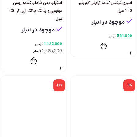
اسپری فيكس كننده آرايش گابرينی
اسكراب بدن شاداب كننده روغن
150 ميل
مونويي و يلانگ يلانگ اربن كر 200
ميل
موجود در انبار
موجود در انبار
561,000
تومان
1,122,000
تومان
1,225,000
تومان
-12%
-9%