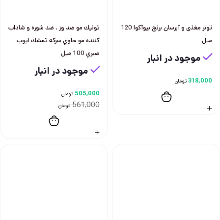
تونر مغذی و آبرسان برنج بيوآكوا 120
تونيك مو ضد وز ، ضد شوره و شاداب
ميل
كننده مو حاوي سركه تمشك ايوب
صبري 100 ميل
موجود در انبار
موجود در انبار
318,000
تومان
505,000
تومان
561,000
تومان