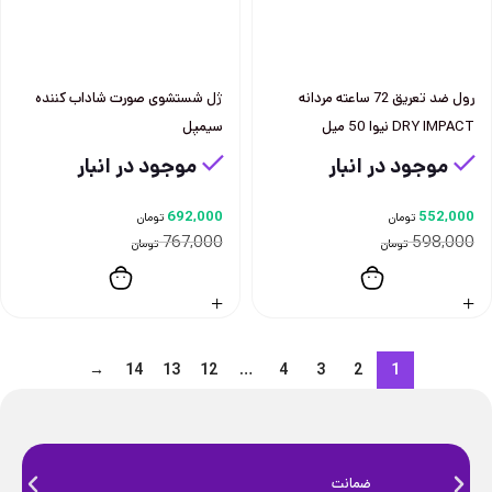
رول ضد تعريق 72 ساعته مردانه
ژل شستشوی صورت شاداب کننده
DRY IMPACT نيوا 50 ميل
سیمپل
موجود در انبار
موجود در انبار
692,000
552,000
تومان
تومان
767,000
598,000
تومان
تومان
→
14
13
12
…
4
3
2
1
ضمانت
ضمانت