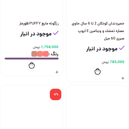
خميردندان كودكان 2 تا 6 سال حاوی
رژگونه مايع PUFFY فلورمار
عصاره تمشك و ويتامين E ايوپ
موجود در انبار
صبری 60 ميل
1,758,000
موجود در انبار
تومان
رنگ
785,000
تومان
-6%