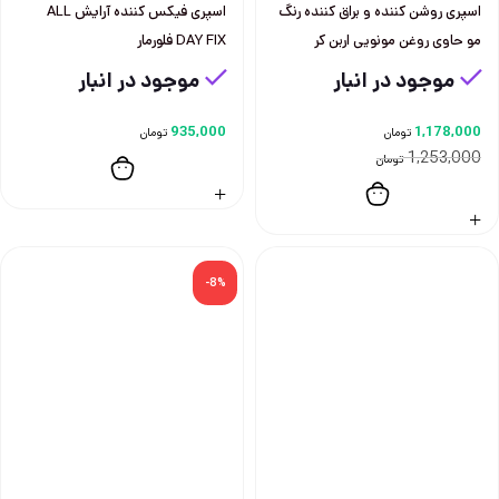
اسپری روشن کننده و براق کننده رنگ
اسپری فيكس كننده آرايش ALL
مو حاوی روغن مونویی اربن کر
DAY FIX فلورمار
موجود در انبار
موجود در انبار
935,000
1,178,000
تومان
تومان
1,253,000
تومان
-8%