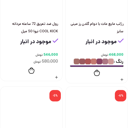
رژلب مايع مات با دوام گلدن رز مينی
رول ضد تعريق 72 ساعته مردانه
سايز
COOL KICK نيوا 50 ميل
موجود در انبار
موجود در انبار
546,000
468,000
تومان
تومان
رنگ
580,000
تومان
-5%
-6%