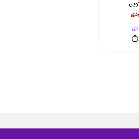
ئویی
دی
دی