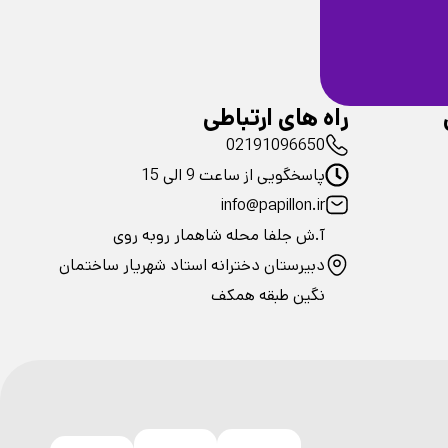
ضمانت سلامت
فیزیکی محصولات
راه های ارتباطی
02191096650
پاسخگویی از ساعت 9 الی 15
info@papillon.ir
آ.ش جلفا محله شاهمار روبه روی
دبیرستان دخترانه استاد شهریار ساختمان
نگین طبقه همکف