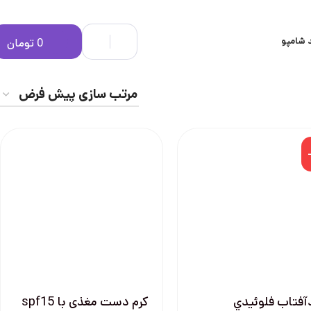
 شامپو
0
تومان
فتاب فلوئيدي
کرم دست مغذی با spf15