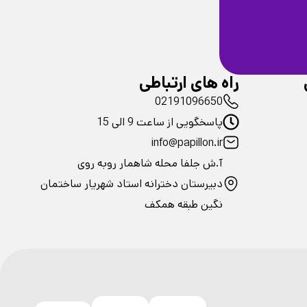
ضمانت سلامت
فیزیکی محصولات
راه های ارتباطی
02191096650
پاسخگویی از ساعت 9 الی 15
info@papillon.ir
آ.ش جلفا محله شاهمار روبه روی
دبیرستان دخترانه استاد شهریار ساختمان
نگین طبقه همکف