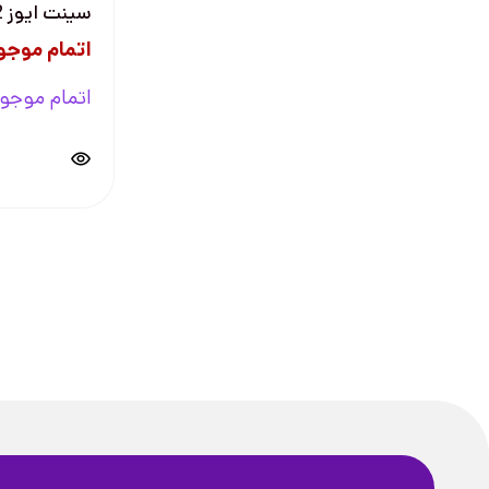
سینت ایوز 52 گرمی
اتمام موجو
اتمام موجو