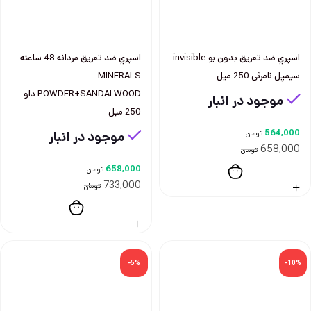
اسپري ضد تعريق بدون بو invisible
اسپري ضد تعريق مردانه 48 ساعته
سيمپل نامرئی 250 ميل
MINERALS
POWDER+SANDALWOOD داو
موجود در انبار
250 ميل
564,000
تومان
موجود در انبار
658,000
تومان
658,000
تومان
733,000
تومان
-5%
-10%