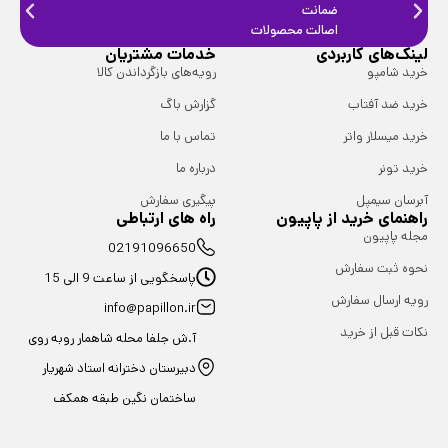
ضمانت
ضمانت
اصالت محصولات
فیزیک
لینک‌های کاربردی
خدمات مشتریان
خرید شامپو
رویه‌های بازگرداندن کالا
خرید ضد آفتاب
گزارش باگ
خرید میسلار واتر
تماس با ما
خرید تونر
درباره ما
آبرسان سیمپل
پیگیری سفارش
راهنمای خرید از پاپیون
راه های ارتباطی
مجله پاپیون
02191096650
نحوه ثبت سفارش
پاسخگویی از ساعت 9 الی 15
رویه ارسال سفارش
info@papillon.ir
نکات قبل از خرید
آ.ش جلفا محله شاهمار روبه روی
دبیرستان دخترانه استاد شهریار
ساختمان نگین طبقه همکف