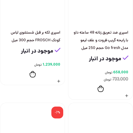
اسپری ضد تعريق زنانه 48 ساعته داو
اسپری لكه بر قبل شستشوی لباس
با رايحه گریپ فروت و علف ليمو
كودک FROSCH حجم 300 ميل
مدل Go fresh حجم 250 ميل
موجود در انبار
موجود در انبار
1,239,000
تومان
658,000
تومان
733,000
تومان
-7%