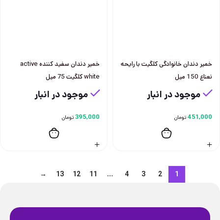
خمير دندان خانوادگی كلگيت با رايحه
خمير دندان سفيد كننده active
نعناع 150 ميل
white كلگيت 75 ميل
موجود در انبار
موجود در انبار
395,000
451,000
تومان
تومان
→
13
12
11
…
4
3
2
1