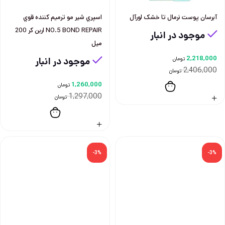
آبرسان پوست نرمال تا خشک لورآل
اسپري شير مو ترميم كننده قوي
NO.5 BOND REPAIR اربن كر 200
موجود در انبار
ميل
2,218,000
تومان
موجود در انبار
2,406,000
تومان
1,260,000
تومان
1,297,000
تومان
-3%
-3%