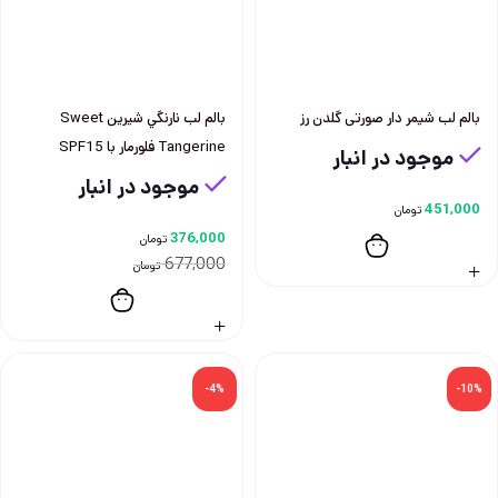
بالم لب شیمر دار صورتی گلدن رز
بالم لب نارنگي شيرين Sweet
Tangerine فلورمار با SPF15
موجود در انبار
موجود در انبار
451,000
تومان
376,000
تومان
677,000
تومان
-4%
-10%