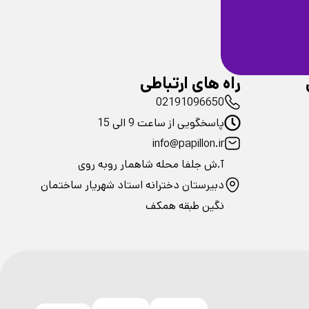
ضمانت سلامت
فیزیکی محصولات
راه های ارتباطی
02191096650
پاسخگویی از ساعت 9 الی 15
info@papillon.ir
آ.ش جلفا محله شاهمار روبه روی
دبیرستان دخترانه استاد شهریار ساختمان
نگین طبقه همکف