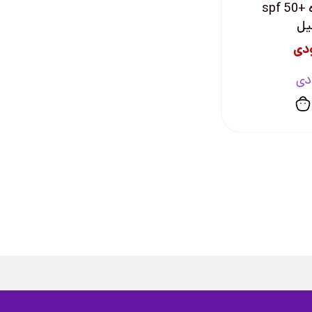
روشن کننده +spf 50
دی
دی