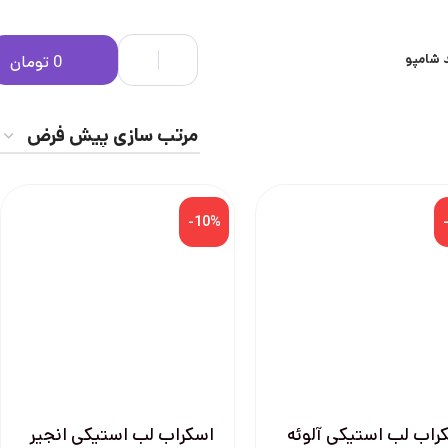
 شامپو
0
تومان
-10%
راب لب استیکی آلوئه
اسکراب لب استیکی انجیر