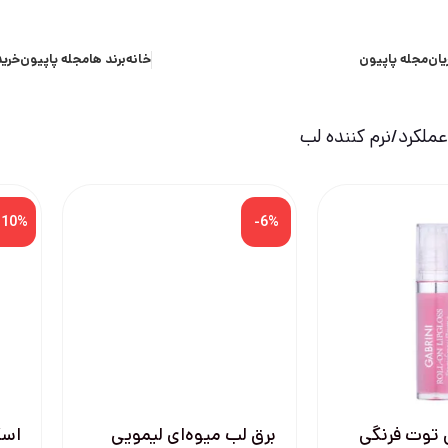
یان
مجله پاپیون
خانه
برند ها
مجله پاپیون
خرید
ملکرد
نرم کننده لب
-10%
-6%
 توت فرنگی
برق لب میوه‌ای لیمویی
اسک