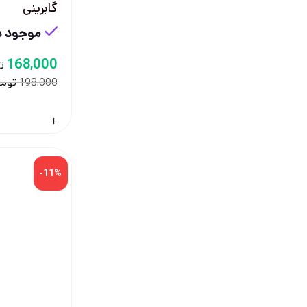
گابرینی
موجود در
168,000
ت
توما
198,000
-11%