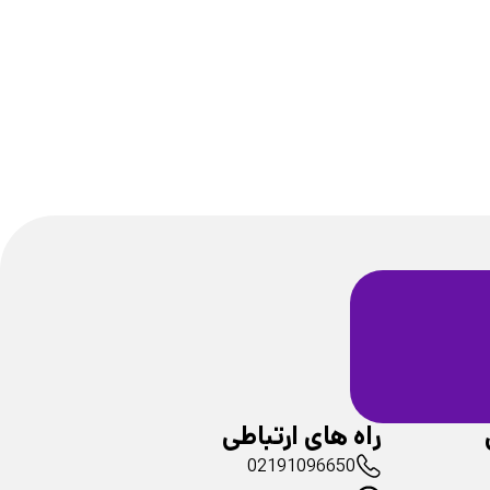
ضمانت سلامت
فیزیکی محصولات
راه های ارتباطی
02191096650