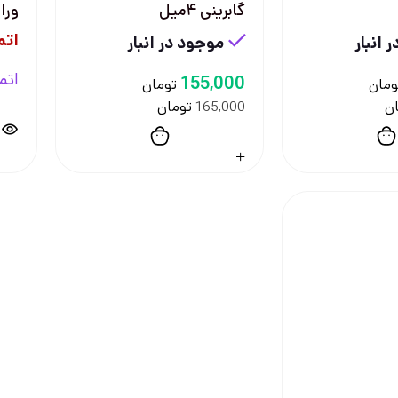
گابرینی ۴میل
ورا 
اتم
 انبار
موجود در انبار
اتم
155,000
ومان
تومان
ن
تومان
165,000