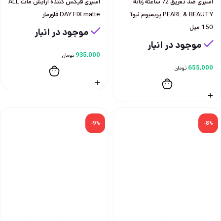
اسپری ضد تعريق 72 ساعته زنانه
اسپری فيكس كننده آرايش مات ALL
PEARL & BEAUTY پريميوم نيوآ
DAY FIX matte فلورمار
150 ميل
موجود در انبار
موجود در انبار
935,000
تومان
655,000
تومان
-9%
-8%