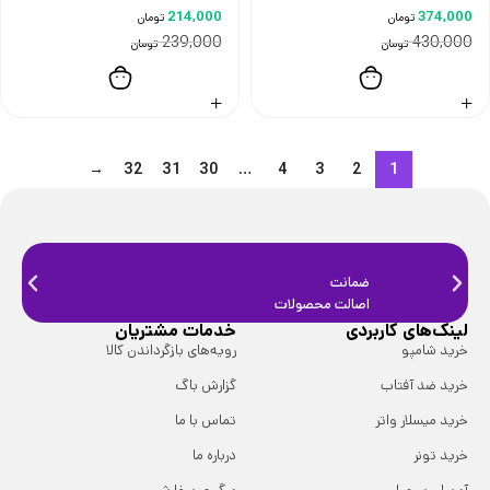
214,000
374,000
تومان
تومان
239,000
430,000
تومان
تومان
→
32
31
30
…
4
3
2
1
ضمانت
ضمانت
اصالت محصولات
فیزیک
لینک‌های کاربردی
خدمات مشتریان
خرید شامپو
رویه‌های بازگرداندن کالا
خرید ضد آفتاب
گزارش باگ
خرید میسلار واتر
تماس با ما
خرید تونر
درباره ما