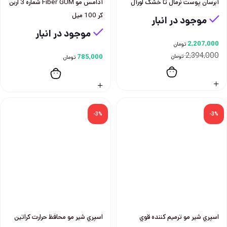
آبرسان پوست نرمال تا خشک لورآل
آدامس مو Fiber GUM شماره 3 اربن
كر 100 ميل
موجود در انبار
موجود در انبار
2,207,000
تومان
2,394,000
تومان
785,000
تومان
-3%
-3%
اسپري شير مو ترميم كننده قوي
اسپري شير مو محافظ حرارت كراتين