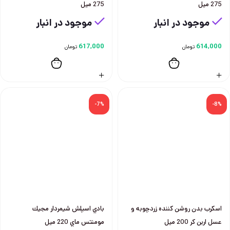
275 ميل
275 ميل
موجود در انبار
موجود در انبار
617,000
614,000
تومان
تومان
-7%
-8%
اسكرب بدن روشن كننده زردچوبه و
بادي اسپلش شيمردار مجيك
عسل اربن كر 200 ميل
مومنتس ماي 220 ميل