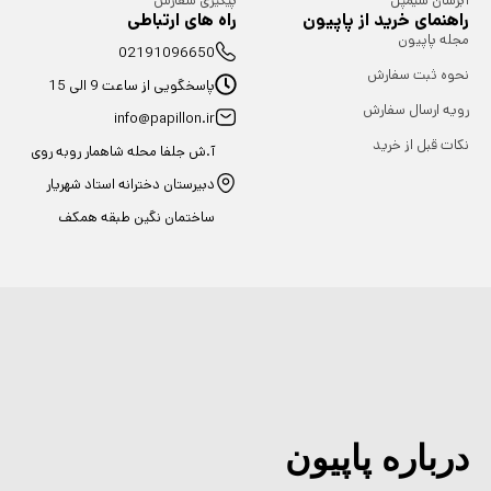
آبرسان سیمپل
پیگیری سفارش
راهنمای خرید از پاپیون
راه های ارتباطی
مجله پاپیون
02191096650
نحوه ثبت سفارش
پاسخگویی از ساعت 9 الی 15
رویه ارسال سفارش
info@papillon.ir
نکات قبل از خرید
آ.ش جلفا محله شاهمار روبه روی
دبیرستان دخترانه استاد شهریار
ساختمان نگین طبقه همکف
درباره پاپیون