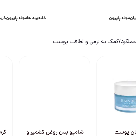
یان
مجله پاپیون
خانه
برند ها
مجله پاپیون
خرید
ملکرد
کمک به نرمی و لطافت پوست
سان پوست
شامپو بدن روغن كشمير و
کرم