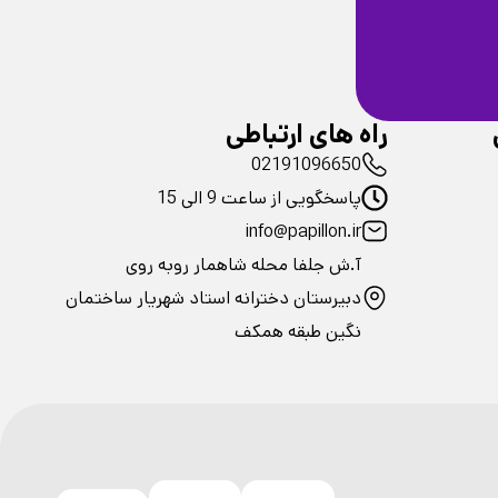
ضمانت سلامت
فیزیکی محصولات
راه های ارتباطی
02191096650
پاسخگویی از ساعت 9 الی 15
info@papillon.ir
آ.ش جلفا محله شاهمار روبه روی
دبیرستان دخترانه استاد شهریار ساختمان
نگین طبقه همکف