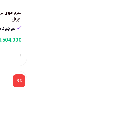
سرم موی ترم
لورآل
موجود در
1,504,000
-9%