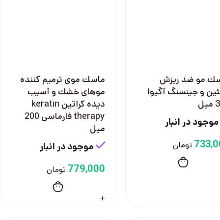
ك مو ضد ريزش
ماسك موی ترميم كننده
ئين و جينسنگ آگيوا
موهای خشك و آسيب
يل
ديده كراتين keratin
therapy فارماسی 200
موجود در انبار
ميل
733,
تومان
موجود در انبار
779,000
تومان