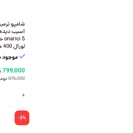
شامپو ترميم
i 5
لورآل 400 ميل
موجود در
799,000
ت
توما
876,000
-3%