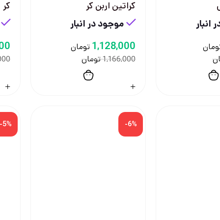
کراتین اربن کر
کر
 انبار
موجود در انبار
000
1,128,000
ومان
تومان
ن
تومان
000
1,166,000
-5%
-6%