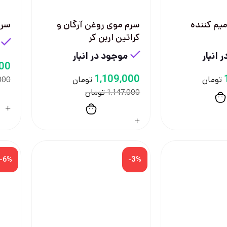
یم کننده
سرم موی روغن آرگان و
سرم
کراتین اربن کر
 انبار
موجود در انبار
00
1,109,000
تومان
تومان
000
تومان
1,147,000
-6%
-3%