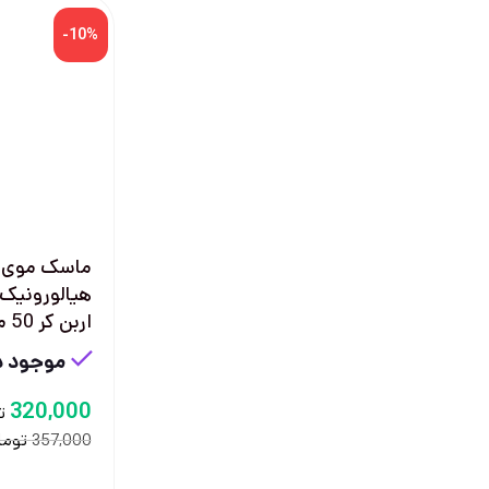
-10%
ماسک موی ق
هیالورونیک 
اربن کر 50 میل
موجود در
320,000
ت
توما
357,000