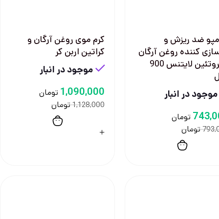
پو ضد ریزش و
کرم موی روغن آرگان و
سازی کننده روغن آرگان
کراتین اربن کر
و پروتئین لایتنس 900
موجود در انبار
1,090,000
تومان
موجود در انبار
تومان
1,128,000
743,0
تومان
تومان
793,