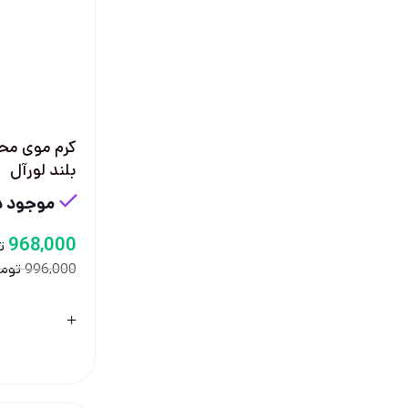
کرم موی مح
بلند لورآل
موجود در
968,000
ت
توم
996,000