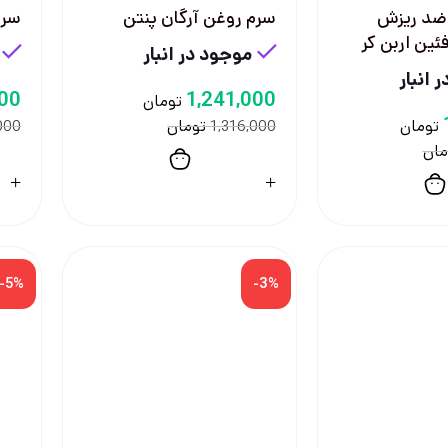
ضد ریزش
سرم روغن آرگان پنتن
سرم
ئین اربن کر
موجود در انبار
 انبار
000
1,241,000
تومان
تومان
تومان
000
1,316,000
مان
-5%
-3%