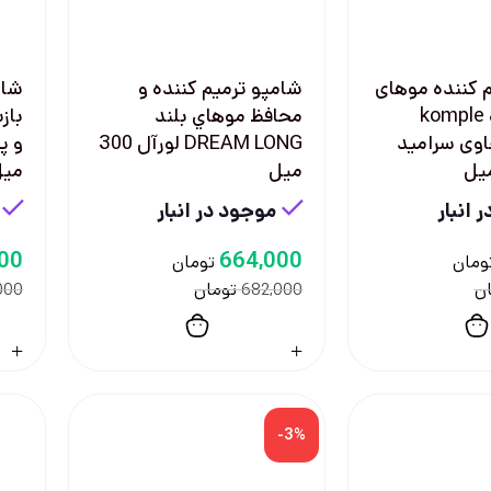
 كننده موهای
شامپو ترميم كننده و
شام
آسيب ديده komple
محافظ موهاي بلند
باز
onaric حاوی سراميد
DREAM LONG لورآل 300
ميل
میل
 انبار
موجود در انبار
00
664,000
ومان
تومان
ن
تومان
000
682,000
-3%