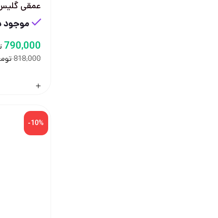
عمقی گلیس
موجود در
790,000
ت
توما
818,000
-10%