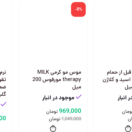
-8%
بل از حمام
موس مو كرمی MILK
نرم
اسید و کلاژن
therapy مورفوس 200
تقو
ميل
گليس 0
 انبار
موجود در انبار
969,000
ومان
تومان
00
ن
تومان
1,049,000