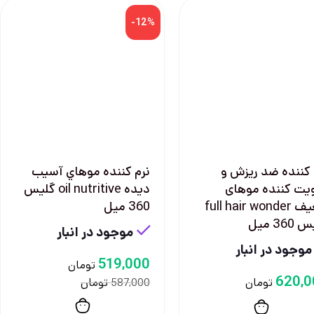
-12%
 كننده ضد ريزش و
نرم كننده موهاي آسيب
يت كننده موهای
ديده oil nutritive گليس
ضعيف full hair wonder
360 ميل
36 ميل
موجود در انبار
موجود در انبار
519,000
تومان
620,0
تومان
تومان
587,000