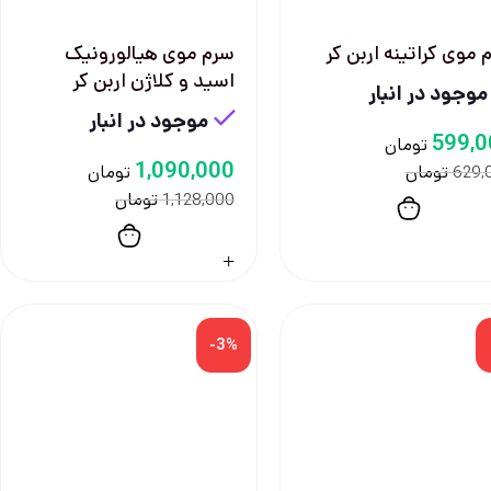
 موی کراتینه اربن کر
سرم موی هیالورونیک
اسید و کلاژن اربن کر
موجود در انبار
موجود در انبار
599,0
تومان
1,090,000
تومان
تومان
629,
تومان
1,128,000
-3%