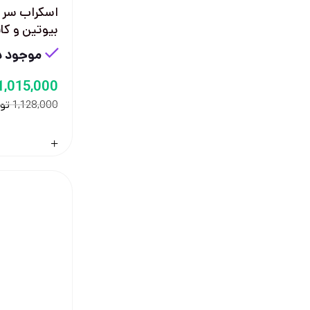
اسکراب سر 
بیوتین و کاف
موجود در
1,015,000
تو
1,128,000