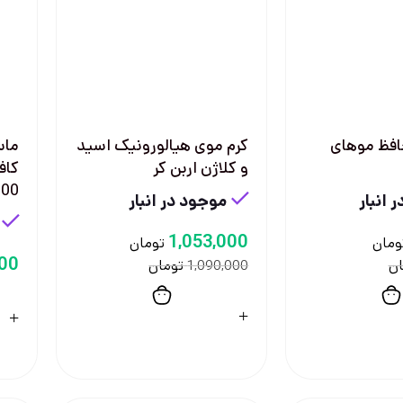
افظ موهای
کرم موی هیالورونیک اسید
ماس
و کلاژن اربن کر
كاف
300 م
 انبار
موجود در انبار
1,053,000
ومان
تومان
000
ان
تومان
1,090,000