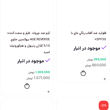
فلوئيد ضد آفتاب رنگي ماي با
كرم ضد چروك ، فيلر و سفت كننده
SPF50+
AGE REVERSE بيوكسين حاوي
10% كلاژن رتينول و هيالورونيك
موجود در انبار
اسيد
399,000
تومان
موجود در انبار
869,000
تومان
1,309,000
تومان
1,571,000
تومان
-23%