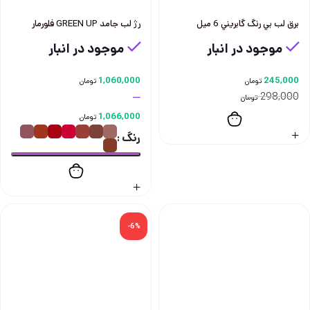
برق لب بي رنگ گابريني 6 ميل
رژ لب جامد GREEN UP فلورمار
موجود در انبار
موجود در انبار
1,060,000
245,000
تومان
تومان
–
298,000
تومان
1,066,000
تومان
رنگ
-6%