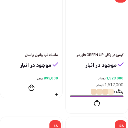
كرمپودر وگان GREEN UP فلورمار
ماسك لب وانيل پاستل
موجود در انبار
موجود در انبار
893,000
1,523,000
تومان
تومان
1,617,000
تومان
رنگ
-6%
-13%