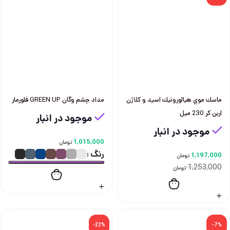
ماسك موي هيالورونيك اسيد و كلاژن
مداد چشم وگان GREEN UP فلورمار
اربن كر 230 ميل
موجود در انبار
موجود در انبار
1,015,000
تومان
رنگ
1,197,000
تومان
1,253,000
تومان
-22%
-7%