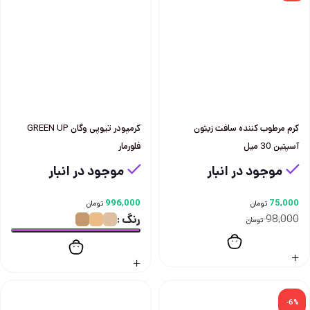
كرم مرطوب كننده سافت زيتون
كرمپودر تيوپی وگان GREEN UP
آسپتين 30 ميل
فلورمار
موجود در انبار
موجود در انبار
996,000
75,000
تومان
تومان
98,000
رنگ
تومان
-6%