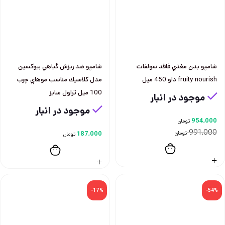
شامپو بدن مغذي فاقد سولفات
شامپو ضد ريزش گياهي بيوكسين
fruity nourish داو 450 ميل
مدل كلاسيك مناسب موهاي چرب
100 ميل تراول سايز
موجود در انبار
موجود در انبار
954,000
تومان
991,000
تومان
187,000
تومان
-17%
-54%