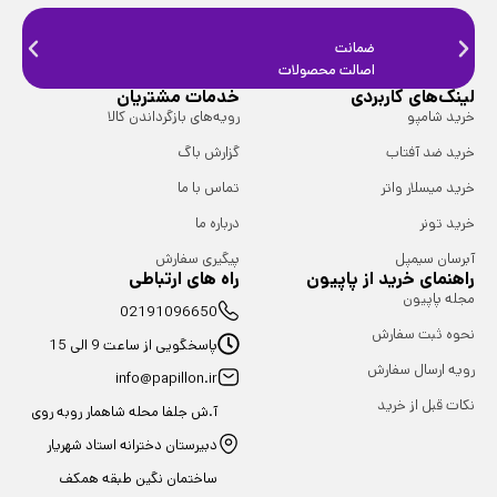
ضمانت
ضمانت
اصالت محصولات
فیزیک
لینک‌های کاربردی
خدمات مشتریان
خرید شامپو
رویه‌های بازگرداندن کالا
خرید ضد آفتاب
گزارش باگ
خرید میسلار واتر
تماس با ما
خرید تونر
درباره ما
آبرسان سیمپل
پیگیری سفارش
راهنمای خرید از پاپیون
راه های ارتباطی
مجله پاپیون
02191096650
نحوه ثبت سفارش
پاسخگویی از ساعت 9 الی 15
رویه ارسال سفارش
info@papillon.ir
نکات قبل از خرید
آ.ش جلفا محله شاهمار روبه روی
دبیرستان دخترانه استاد شهریار
ساختمان نگین طبقه همکف