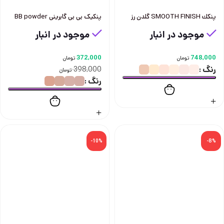
پنكك SMOOTH FINISH گلدن رز
پنکیک بی بی گابرینی BB powder
موجود در انبار
موجود در انبار
372,000
748,000
تومان
تومان
رنگ
398,000
تومان
رنگ
-10%
-8%