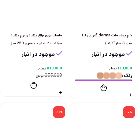
کرم پودر مات derma گابرینی 10
ماسك موي براق كننده و نرم كننده
میل (تستر آکبند)
سركه تمشك ايوب صبري 250 ميل
موجود در انبار
موجود در انبار
818,000
113,000
تومان
تومان
رنگ
855,000
تومان
-30%
-7%