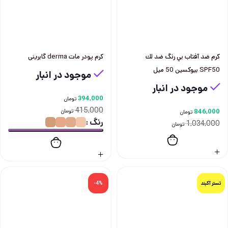
كرم ضد آفتاب بي رنگ ضد لك
کرم پودر مات derma گابرینی
SPF50 بيوكسين 50 ميل
موجود در انبار
موجود در انبار
394,000
تومان
415,000
846,000
تومان
تومان
رنگ
1,034,000
تومان
تستر آکبند
-4%