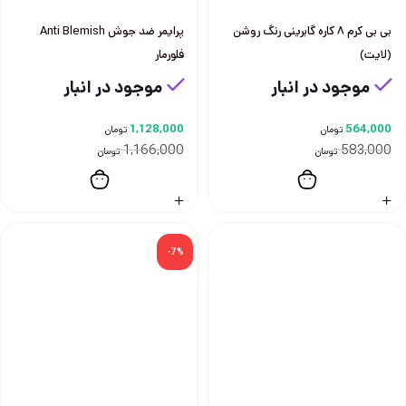
بی بی کرم ۸ کاره گابرینی رنگ روشن
پرايمر ضد جوش Anti Blemish
(لایت)
فلورمار
موجود در انبار
موجود در انبار
1,128,000
564,000
تومان
تومان
1,166,000
583,000
تومان
تومان
-7%