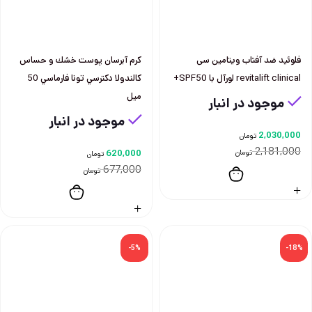
فلوئيد ضد آفتاب ويتامين سی
كرم آبرسان پوست خشك و حساس
revitalift clinical لورآل با SPF50+
كالندولا دكترسي تونا فارماسي 50
ميل
موجود در انبار
موجود در انبار
2,030,000
تومان
2,181,000
تومان
620,000
تومان
677,000
تومان
-5%
-18%