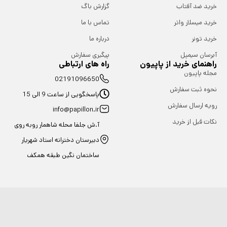
خرید ضد آفتاب
گزارش باگ
خرید میسلار واتر
تماس با ما
خرید تونر
درباره ما
آبرسان سیمپل
پیگیری سفارش
راهنمای خرید از پاپیون
راه های ارتباطی
مجله پاپیون
02191096650
نحوه ثبت سفارش
پاسخگویی از ساعت 9 الی 15
رویه ارسال سفارش
info@papillon.ir
نکات قبل از خرید
آ.ش جلفا محله شاهمار روبه روی
دبیرستان دخترانه استاد شهریار
ساختمان نگین طبقه همکف