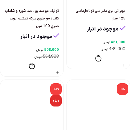
تونر تی تری دکتر سی تونا فارماسی
تونيك مو ضد وز ، ضد شوره و شاداب
125 میل
كننده مو حاوي سركه تمشك ايوب
صبري 100 ميل
موجود در انبار
موجود در انبار
451,000
تومان
489,000
تومان
508,000
تومان
564,000
تومان
-13%
-4%
ویژه