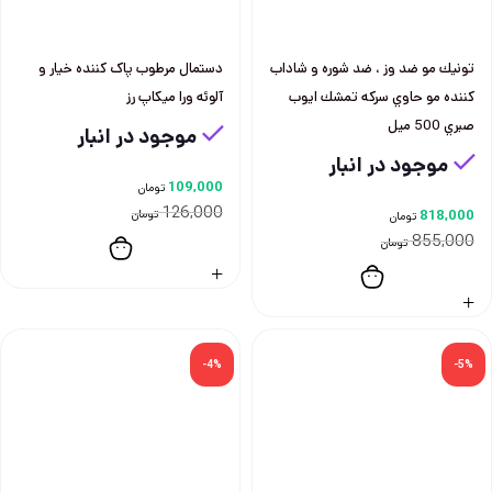
تونيك مو ضد وز ، ضد شوره و شاداب
دستمال مرطوب پاک کننده خیار و
كننده مو حاوي سركه تمشك ايوب
آلوئه ورا میکاپ رز
صبري 500 ميل
موجود در انبار
موجود در انبار
109,000
تومان
126,000
818,000
تومان
تومان
855,000
تومان
-4%
-5%