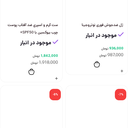
ژل ضدجوش فوری نوتروجینا
ست كرم و اسپري ضد آفتاب پوست
چرب بيوكسين با SPF50+
موجود در انبار
موجود در انبار
936,000
تومان
987,000
تومان
1,842,000
تومان
1,918,000
تومان
-8%
-7%