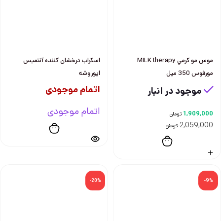
موس مو كرمي MILK therapy
اسکراب درخشان کننده آنتمیس
مورفوس 350 ميل
ایوروشه
اتمام موجودی
موجود در انبار
اتمام موجودی
1,909,000
تومان
2,059,000
تومان
-20%
-9%