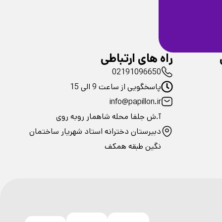
ضمانت سلامت
فیزیکی محصولات
راه های ارتباطی
02191096650
پاسخگویی از ساعت 9 الی 15
info@papillon.ir
آ.ش جلفا محله شاهمار روبه روی
دبیرستان دخترانه استاد شهریار ساختمان
نگین طبقه همکف