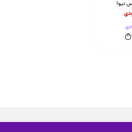
س نیوآ
دی
دی