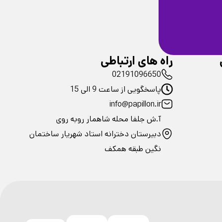
ضمانت سلامت
فیزیکی محصولات
راه های ارتباطی
02191096650
پاسخگویی از ساعت 9 الی 15
info@papillon.ir
آ.ش جلفا محله شاهمار روبه روی
دبیرستان دخترانه استاد شهریار ساختمان
نگین طبقه همکف