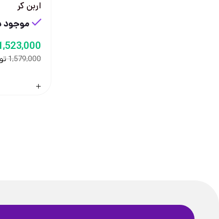
اربن کر
موجود در
1,523,000
تو
1,579,000