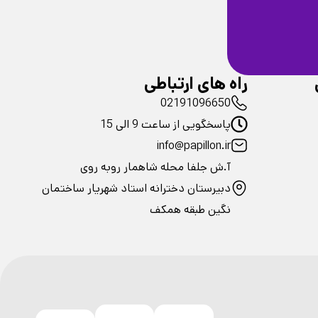
ضمانت سلامت
فیزیکی محصولات
راه های ارتباطی
02191096650
پاسخگویی از ساعت 9 الی 15
info@papillon.ir
آ.ش جلفا محله شاهمار روبه روی
دبیرستان دخترانه استاد شهریار ساختمان
نگین طبقه همکف