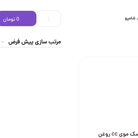
 شامپو
0
تومان
ماسک موی cc روغن