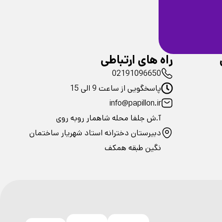
ضمانت سلامت
فیزیکی محصولات
راه های ارتباطی
02191096650
پاسخگویی از ساعت 9 الی 15
info@papillon.ir
آ.ش جلفا محله شاهمار روبه روی
دبیرستان دخترانه استاد شهریار ساختمان
نگین طبقه همکف