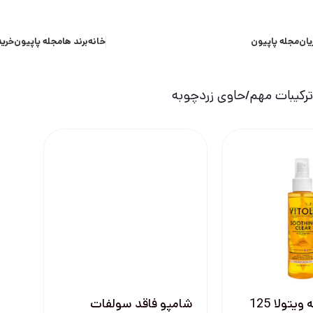
یان
مجله پاپیون
خانه
برند ها
مجله پاپیون
خرید
کیبات مهم
حاوی زردچوبه
تونر زردچوبه ویتولا 125
شامپو فاقد سولفات