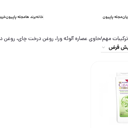
یان
مجله پاپیون
خانه
برند ها
مجله پاپیون
خرید
کیبات مهم
حاوی عصاره آلوئه ورا، روغن درخت چای، روغن دان