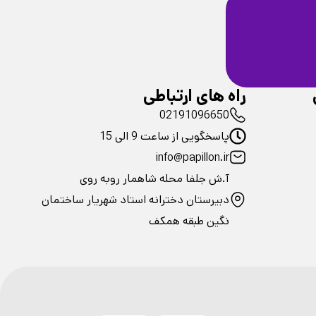
ضمانت سلامت
فیزیکی محصولات
راه های ارتباطی
02191096650
پاسخگویی از ساعت 9 الی 15
info@papillon.ir
آ.ش جلفا محله شاهمار روبه روی
دبیرستان دخترانه استاد شهریار ساختمان
نگین طبقه همکف