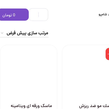
 شامپو
0
تومان
ك مو ضد ريزش
ماسک ورقه ای ویتامینه