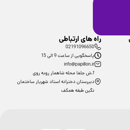
ضمانت سلامت
فیزیکی محصولات
راه های ارتباطی
02191096650
پاسخگویی از ساعت 9 الی 15
info@papillon.ir
آ.ش جلفا محله شاهمار روبه روی
دبیرستان دخترانه استاد شهریار ساختمان
نگین طبقه همکف