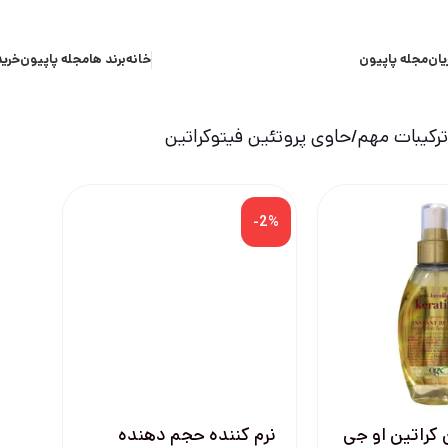
یان
مجله پاپیون
خانه
برند ها
مجله پاپیون
خرید
کیبات مهم
حاوی پروتئین فیتوکراتین
-2%
کراتین او جی
نرم کننده حجم دهنده