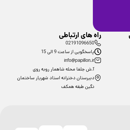
ضمانت سلامت
فیزیکی محصولات
راه های ارتباطی
02191096650
پاسخگویی از ساعت 9 الی 15
info@papillon.ir
آ.ش جلفا محله شاهمار روبه روی
دبیرستان دخترانه استاد شهریار ساختمان
نگین طبقه همکف