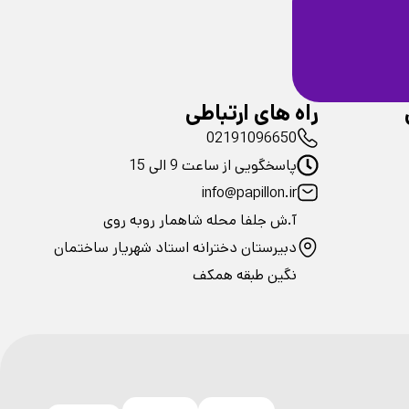
ضمانت سلامت
فیزیکی محصولات
راه های ارتباطی
02191096650
پاسخگویی از ساعت 9 الی 15
info@papillon.ir
آ.ش جلفا محله شاهمار روبه روی
دبیرستان دخترانه استاد شهریار ساختمان
نگین طبقه همکف