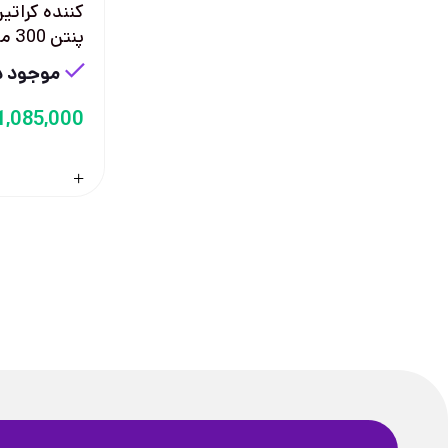
پنتن 300 ميل
موجود در
1,085,000