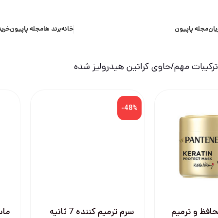
یان
مجله پاپیون
خانه
برند ها
مجله پاپیون
خرید
کیبات مهم
حاوی کراتین هیدرولیز شده
-48%
افظ و ترميم
سرم ترمیم کننده 7 ثانیه
ماس