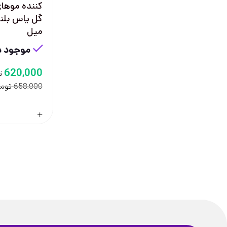
کننده موهای
میل
موجود در
620,000
ت
توم
658,000