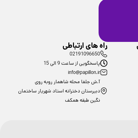
ضمانت سلامت
فیزیکی محصولات
راه های ارتباطی
02191096650
پاسخگویی از ساعت 9 الی 15
info@papillon.ir
آ.ش جلفا محله شاهمار روبه روی
دبیرستان دخترانه استاد شهریار ساختمان
نگین طبقه همکف