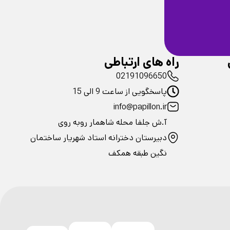
ضمانت سلامت
فیزیکی محصولات
راه های ارتباطی
02191096650
پاسخگویی از ساعت 9 الی 15
info@papillon.ir
آ.ش جلفا محله شاهمار روبه روی
دبیرستان دخترانه استاد شهریار ساختمان
نگین طبقه همکف