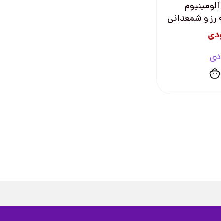
آلومینیوم
 رز و شمعدانی
دی
دی