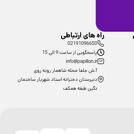
ضمانت سلامت
فیزیکی محصولات
راه های ارتباطی
02191096650
پاسخگویی از ساعت 9 الی 15
info@papillon.ir
آ.ش جلفا محله شاهمار روبه روی
دبیرستان دخترانه استاد شهریار ساختمان
نگین طبقه همکف