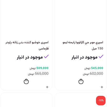
اسپري موبر جي كازانووا رايحه ليمو
اسپری خوشبو کننده بدن زنانه پاودر
150 ميل
فارماسی
موجود در انبار
موجود در انبار
509,000
545,000
تومان
تومان
565,000
602,000
تومان
تومان
-10%