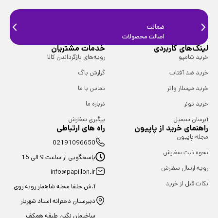
ضمانت
ضمانت
اصالت محصولات
فیزیک
لینک‌های کاربردی
خدمات مشتریان
خرید شامپو
رویه‌های بازگرداندن کالا
خرید ضد آفتاب
گزارش باگ
خرید میسلار واتر
تماس با ما
خرید تونر
درباره ما
آبرسان سیمپل
پیگیری سفارش
راهنمای خرید از پاپیون
راه های ارتباطی
مجله پاپیون
02191096650
نحوه ثبت سفارش
پاسخگویی از ساعت 9 الی 15
رویه ارسال سفارش
info@papillon.ir
نکات قبل از خرید
آ.ش جلفا محله شاهمار روبه روی
دبیرستان دخترانه استاد شهریار
ساختمان نگین طبقه همکف