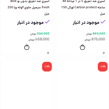
اسپري ضد تعريق 5 در 1 مردانه 48
اسپري ضد تعريق بدون بو aloe
ساعته Carbon protect لورآل 150
fresh سيمپل حاوي آلوئه ورا 250
ميل
ميل
موجود در انبار
موجود در انبار
564,000
849,000
تومان
تومان
658,000
875,000
تومان
تومان
-14%
-14%