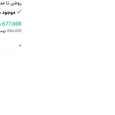
روشن تا مدیو
موجود در
677,000
ت
توما
846,000