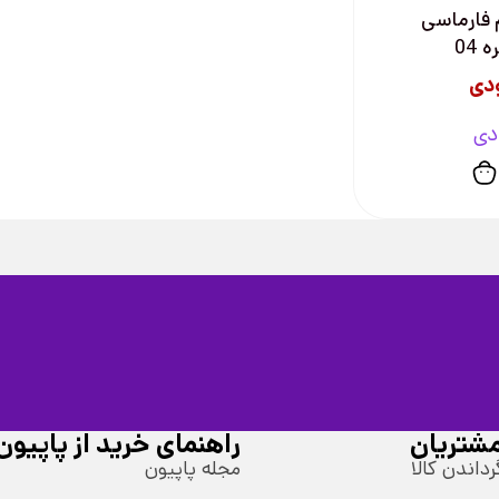
فارماسی
 04
دی
دی
شتریان
راهنمای خرید از پاپیون
رداندن کالا
مجله پاپیون