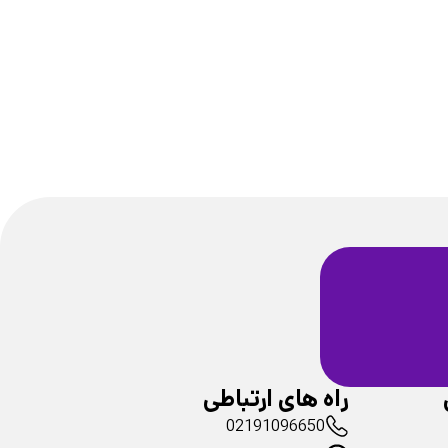
ضمانت سلامت
فیزیکی محصولات
راه های ارتباطی
02191096650