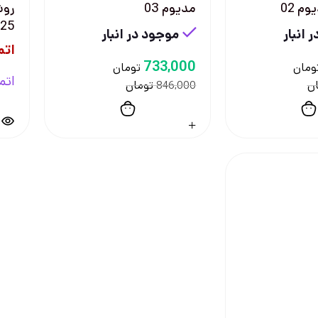
م 02
مدیوم 03
25 ميل
 انبار
موجود در انبار
اتم
733,000
ومان
تومان
اتم
ن
تومان
846,000