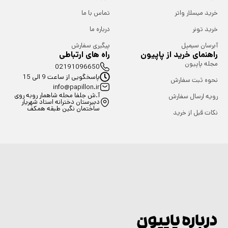
خرید میسلار واتر
تماس با ما
خرید تونر
درباره ما
آبرسان سیمپل
پیگیری سفارش
راهنمای خرید از پاپیون
راه های ارتباطی
مجله پاپیون
02191096650
پاسخگویی از ساعت 9 الی 15
نحوه ثبت سفارش
info@papillon.ir
آ.ش جلفا محله شاهمار روبه روی
رویه ارسال سفارش
دبیرستان دخترانه استاد شهریار
ساختمان نگین طبقه همکف
نکات قبل از خرید
درباره پاپیون