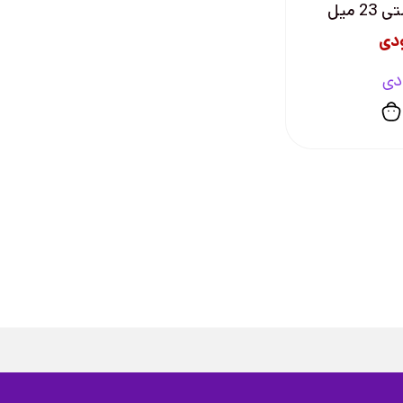
2 میل
دی
دی