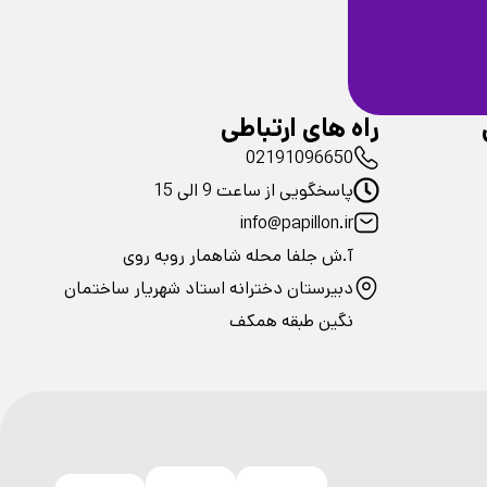
ضمانت سلامت
فیزیکی محصولات
راه های ارتباطی
02191096650
پاسخگویی از ساعت 9 الی 15
info@papillon.ir
آ.ش جلفا محله شاهمار روبه روی
دبیرستان دخترانه استاد شهریار ساختمان
نگین طبقه همکف