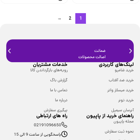
→
2
1
ضمانت
ضمانت
اصالت محصولات
فیزیک
لینک‌های کاربردی
خدمات مشتریان
خرید شامپو
رویه‌های بازگرداندن کالا
خرید ضد آفتاب
گزارش باگ
خرید میسلار واتر
تماس با ما
خرید تونر
درباره ما
آبرسان سیمپل
پیگیری سفارش
راهنمای خرید از پاپیون
راه های ارتباطی
مجله پاپیون
02191096650
نحوه ثبت سفارش
پاسخگویی از ساعت 9 الی 15