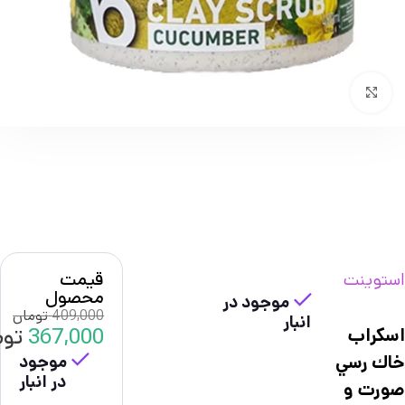
بزرگنمایی تصویر
قیمت
استوينت
محصول
موجود در
409,000
تومان
انبار
367,000
توم
اسكراب
خاك رسي
موجود
در انبار
صورت و