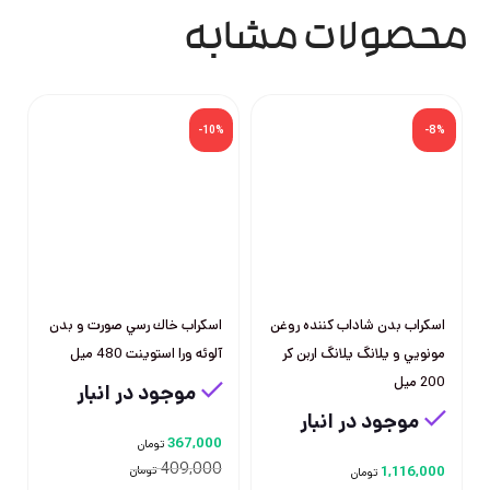
محصولات مشابه
-10%
-8%
اسكراب بدن شاداب كننده روغن
اسكراب خاك رسي صورت و بدن
مونويي و يلانگ يلانگ اربن كر
آلوئه ورا استوينت 480 ميل
200 ميل
موجود در انبار
موجود در انبار
367,000
تومان
409,000
1,116,000
تومان
تومان