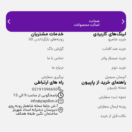
ضمانت
ضمانت
اصالت محصولات
فیزیک
لینک‌های کاربردی
خدمات مشتریان
خرید شامپو
رویه‌های بازگرداندن کالا
خرید ضد آفتاب
گزارش باگ
خرید میسلار واتر
تماس با ما
خرید تونر
درباره ما
آبرسان سیمپل
پیگیری سفارش
راهنمای خرید از پاپیون
راه های ارتباطی
مجله پاپیون
02191096650
پاسخگویی از ساعت 9 الی 15
نحوه ثبت سفارش
info@papillon.ir
آ.ش جلفا محله شاهمار روبه روی
رویه ارسال سفارش
دبیرستان دخترانه استاد شهریار
ساختمان نگین طبقه همکف
نکات قبل از خرید