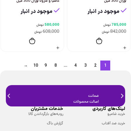
لورآل 300 ميل
كامليا و مارولا لورآل 300 ميل
موجود در انبار
موجود در انبار
580,000
785,000
تومان
تومان
608,000
842,000
تومان
تومان
→
10
9
8
…
4
3
2
1
ضمانت
ضمانت
اصالت محصولات
فیزیک
لینک‌های کاربردی
خدمات مشتریان
خرید شامپو
رویه‌های بازگرداندن کالا
خرید ضد آفتاب
گزارش باگ