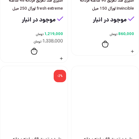
اسپری ضد تعريق 96 ساعته مردانه
اسپری ضد تعریق مردانه 48 ساعته
Invincible لورآل 150 ميل
fresh extreme لورآل 250 میل
موجود در انبار
موجود در انبار
1,219,000
860,000
تومان
تومان
1,338,000
تومان
-2%