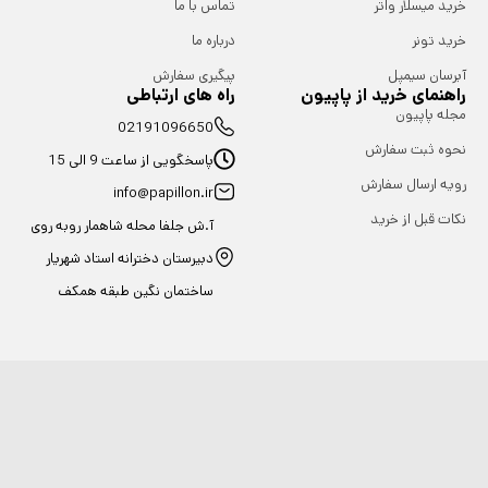
خرید میسلار واتر
تماس با ما
خرید تونر
درباره ما
آبرسان سیمپل
پیگیری سفارش
راهنمای خرید از پاپیون
راه های ارتباطی
مجله پاپیون
02191096650
نحوه ثبت سفارش
پاسخگویی از ساعت 9 الی 15
رویه ارسال سفارش
info@papillon.ir
نکات قبل از خرید
آ.ش جلفا محله شاهمار روبه روی
دبیرستان دخترانه استاد شهریار
ساختمان نگین طبقه همکف