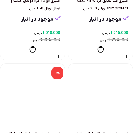
اسپري ضد تعريق مردانه 48 ساعته
اسپري مو 10 كاره موهاي خشك و
shirt protect لورآل 250 ميل
نرمال لورآل 150 ميل
موجود در انبار
موجود در انبار
1,010,000
1,215,000
تومان
تومان
1,085,000
1,290,000
تومان
تومان
-9%