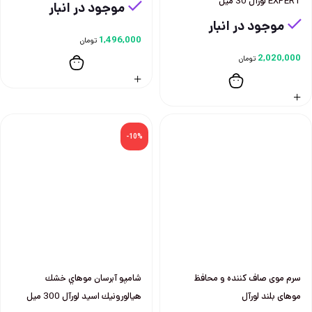
EXPERT لورآل 30 ميل
موجود در انبار
موجود در انبار
1,496,000
تومان
2,020,000
تومان
-10%
سرم موی صاف کننده و محافظ
شامپو آبرسان موهاي خشك
موهای بلند لورآل
هيالورونيك اسيد لورآل 300 ميل