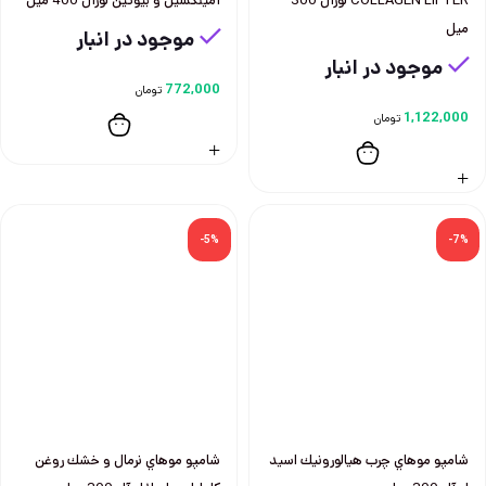
COLLAGEN LIFTER لورآل 300
آمينكسيل و بيوتين لورآل 400 ميل
ميل
موجود در انبار
موجود در انبار
772,000
تومان
1,122,000
تومان
-5%
-7%
شامپو موهاي چرب هيالورونيك اسيد
شامپو موهاي نرمال و خشك روغن