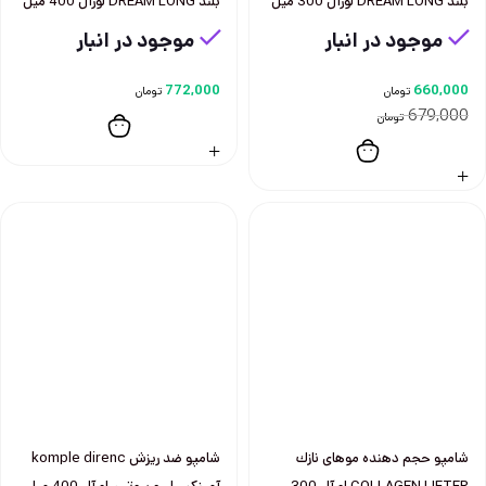
بلند DREAM LONG لورآل 300 ميل
بلند DREAM LONG لورآل 400 ميل
موجود در انبار
موجود در انبار
772,000
660,000
تومان
تومان
679,000
تومان
شامپو حجم دهنده موهای نازك
شامپو ضد ريزش komple direnc