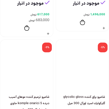
موجود در انبار
موجود در انبار
617,000
1,496,000
تومان
تومان
683,000
تومان
-9%
-5%
شامپو براق كننده glycolic gloss
شامپو ترميم كننده موهای آسيب
گليكوليك اسيد لورآل 300 ميل
ديده komple onarici 5 حاوی