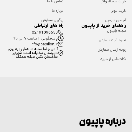
خرید میسلار واتر
تماس با ما
خرید تونر
درباره ما
آبرسان سیمپل
پیگیری سفارش
راهنمای خرید از پاپیون
راه های ارتباطی
مجله پاپیون
02191096650
پاسخگویی از ساعت 9 الی 15
نحوه ثبت سفارش
info@papillon.ir
آ.ش جلفا محله شاهمار روبه روی
رویه ارسال سفارش
دبیرستان دخترانه استاد شهریار
ساختمان نگین طبقه همکف
نکات قبل از خرید
درباره پاپیون