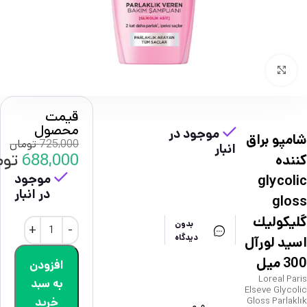
بزرگنمایی تصویر
قیمت
محصول
موجود در
شامپو براق
725,000
تومان
انبار
688,000
توم
كننده
موجود
glycolic
در انبار
gloss
گليكوليك
بدون
دیدگاه
اسيد لورآل
300 ميل
افزودن
Loreal Paris
به سبد
Elseve Glycolic
خرید
Gloss Parlaklık