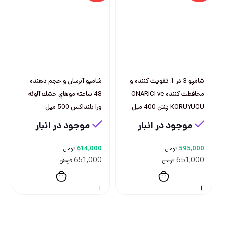
شامپو 3 در 1 تقويت كننده و
شامپو آبرسان و حجم دهنده
محافظت كننده ONARICI ve
48 ساعته موهاي خشك آلوئه
KORUYUCU پنتن 400 ميل
ورا بلنداكس 500 ميل
موجود در انبار
موجود در انبار
614,000
595,000
تومان
تومان
651,000
651,000
تومان
تومان