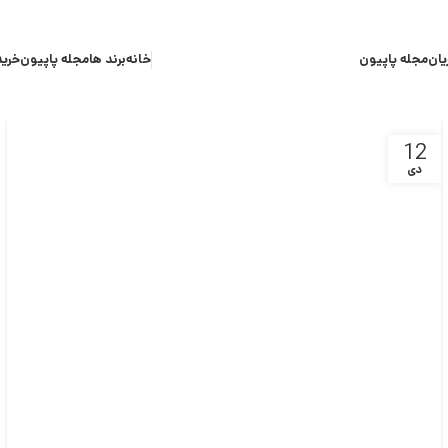
یان
مجله پاپیون
خانه
برند ها
مجله پاپیون
خرید
12
دی