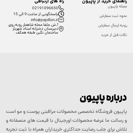
راهنمای خرید از پاپیون
راه های ارتباطی
مجله پاپیون
02191096650
پاسخگویی از ساعت 9 الی 15
نحوه ثبت سفارش
info@papillon.ir
آ.ش جلفا محله شاهمار روبه روی
رویه ارسال سفارش
دبیرستان دخترانه استاد شهریار
ساختمان نگین طبقه همکف
نکات قبل از خرید
درباره پاپیون
پاپیون فروشگاه تخصصی محصولات مراقبتی پوست و مو است
و رسالت ما عرضه محصولات اورجینال با قیمت های منصفانه و
تلاش برای جلب رضایت حداکثری خریداران همراه با ثبت تجربه