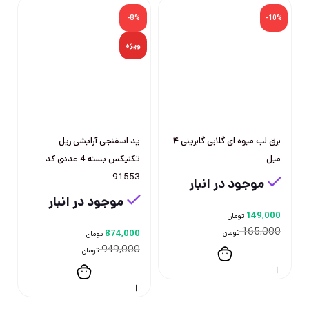
%
-8%
-10%
ویژه
برق لب میوه ای گلابی گابرینی ۴
پد اسفنجی آرایشی ریل
میل
تکنیکس بسته 4 عددی کد
91553
موجود در انبار
موجود در انبار
149,000
تومان
165,000
تومان
874,000
تومان
949,000
تومان