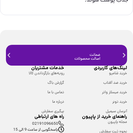
ضمانت
ضمانت
اصالت محصولات
فیزیک
لینک‌های کاربردی
خدمات مشتریان
خرید شامپو
رویه‌های بازگرداندن کالا
خرید ضد آفتاب
گزارش باگ
خرید میسلار واتر
تماس با ما
خرید تونر
درباره ما
آبرسان سیمپل
پیگیری سفارش
راهنمای خرید از پاپیون
راه های ارتباطی
مجله پاپیون
02191096650
پاسخگویی از ساعت 9 الی 15
نحوه ثبت سفارش