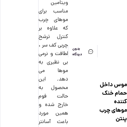
ویتامین
مناسب برای
موهای چرب
که علاوه بر
کنترل ترشح
چربی کف سر ،
بدون
لطافت و نرمی
دیدگاه
بی نظیری به
موها می
دهد. این
موس داخل
محصول به
حمام خنک
حالت فوم
کننده
خارج شده و
موهای چرب
همین مورد
پنتن
باعث آسانتر