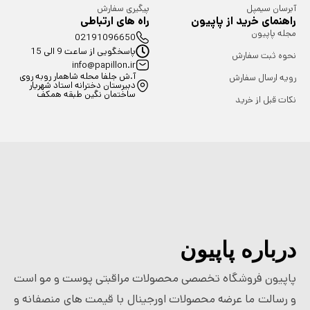
آبرسان سیمپل
پیگیری سفارش
راهنمای خرید از پاپیون
راه های ارتباطی
مجله پاپیون
02191096650
پاسخگویی از ساعت 9 الی 15
نحوه ثبت سفارش
info@papillon.ir
آ.ش جلفا محله شاهمار روبه روی
رویه ارسال سفارش
دبیرستان دخترانه استاد شهریار
ساختمان نگین طبقه همکف
نکات قبل از خرید
درباره پاپیون
پاپیون فروشگاه تخصصی محصولات مراقبتی پوست و مو است
و رسالت ما عرضه محصولات اورجینال با قیمت های منصفانه و