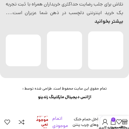
تلاش برای جلب رضایت حداکثری خریداران همراه با ثبت تجربه
یک خرید اینترنتی دلچسب در ذهن شما عزیزان است....
بیشتر بخوانید
تمام حقوق این سایت محفوظ است. طراحی شده توسط :
آژانس دیجیتال مارکتینگ زندینو
در انبار
اتمام
موس داخل حمام خنک
موجود
0
نمی
کننده موهای چرب پنتن
موجودی
روشگاه
علاقه مندی
سبد خرید
حساب کاربری من