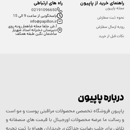
راهنمای خرید از پاپیون
راه های ارتباطی
مجله پاپیون
02191096650
پاسخگویی از ساعت 9 الی 15
نحوه ثبت سفارش
info@papillon.ir
آ.ش جلفا محله شاهمار روبه روی
رویه ارسال سفارش
دبیرستان دخترانه استاد شهریار
ساختمان نگین طبقه همکف
نکات قبل از خرید
درباره پاپیون
پاپیون فروشگاه تخصصی محصولات مراقبتی پوست و مو است
و رسالت ما عرضه محصولات اورجینال با قیمت های منصفانه و
تلاش برای جلب رضایت حداکثری خریداران همراه با ثبت تجربه