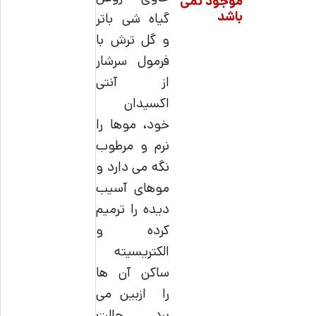
موجود نمی
باشد
گیاه شی باتر
و گل ترش با
فرمول سرشار
از آنتی
اکسیدان
خود، موها را
نرم و مرطوب
نگه می دارد و
موهای آسیب
دیده را ترمیم
کرده و
الکتریسیته
ساکن آن ها
را ازبین می
برد. حالت