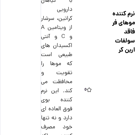
با گیاهان
دارویی
نرم کننده
کراتین، سرشار
موهای فر
از ویتامین A
فاقد
و C و آنتی
سولفات
اکسیدان های
اربن کر
طبیعی است
که موها را
تقویت و
محافظت می
کند.
این نرم
0
کننده بوی
فوق العاده ای
دارد و نه تنها
خود مصرف