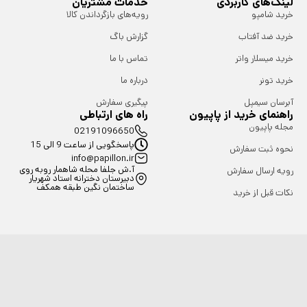
لینک‌های کاربردی
خدمات مشتریان
خرید شامپو
رویه‌های بازگرداندن کالا
خرید ضد آفتاب
گزارش باگ
خرید میسلار واتر
تماس با ما
خرید تونر
درباره ما
آبرسان سیمپل
پیگیری سفارش
راهنمای خرید از پاپیون
راه های ارتباطی
مجله پاپیون
02191096650
پاسخگویی از ساعت 9 الی 15
نحوه ثبت سفارش
info@papillon.ir
آ.ش جلفا محله شاهمار روبه روی
رویه ارسال سفارش
دبیرستان دخترانه استاد شهریار
ساختمان نگین طبقه همکف
نکات قبل از خرید