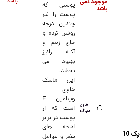
باشد
موجود نمی
پوستی که
باشد
پوست را نیز
چندین درجه
روشن کرده و
جای زخم و
آکنه رانیز
بهبود می
بخشد.
این ماسک
حاوی
ویتامین F
بدون
است که از
دیدگاه
پوست در برابر
اشعه های
پک 10
مضر و عوامل