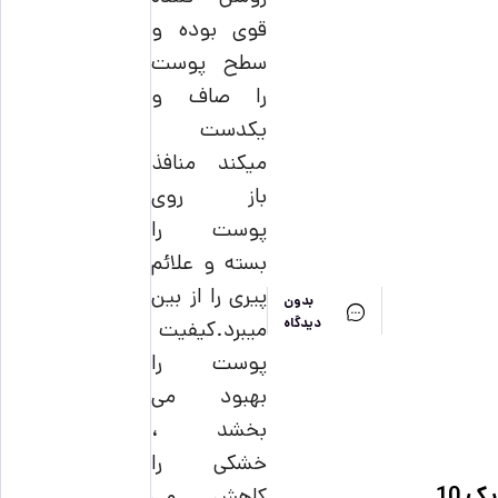
قوی بوده و
سطح پوست
را صاف و
یکدست
میکند منافذ
باز روی
پوست را
بسته و علائم
پیری را از بین
بدون
دیدگاه
میبرد.
کیفیت
پوست را
بهبود می
بخشد ،
خشکی را
پک 10
کاهش می