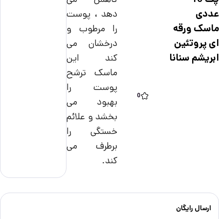
عددی
دهد ، پوست
ماسک ورقه
را مرطوب و
ای پروتئین
درخشان می
ابریشم سنانا
کند
این
ماسک ترشح
پوست را
0
بهبود می
بخشد و علائم
خستگی را
برطرف می
کند.
ارسال رایگان