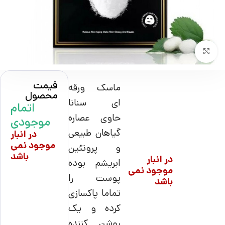
بزرگنمایی تصویر
قیمت
ماسک ورقه
محصول
ای سنانا
اتمام
حاوی عصاره
موجودی
گیاهان طبیعی
در انبار
موجود نمی
و پروتئین
باشد
در انبار
ابریشم بوده
موجود نمی
پوست را
باشد
تماما پاکسازی
کرده و یک
روشن کننده