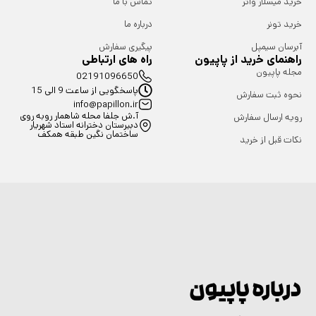
خرید میسلار واتر
تماس با ما
خرید تونر
درباره ما
آبرسان سیمپل
پیگیری سفارش
راهنمای خرید از پاپیون
راه های ارتباطی
مجله پاپیون
02191096650
پاسخگویی از ساعت 9 الی 15
نحوه ثبت سفارش
info@papillon.ir
آ.ش جلفا محله شاهمار روبه روی
رویه ارسال سفارش
دبیرستان دخترانه استاد شهریار
ساختمان نگین طبقه همکف
نکات قبل از خرید
درباره پاپیون