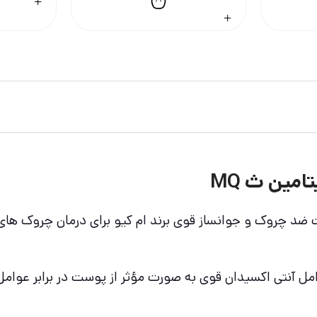
مین ث MQ
کننده ام کیو MQ یکی از محصولات ضد چروک و جوانساز قوی برند ام کیو بر
ننده ام کیو MQ با استفاده از عوامل آنتی اکسیدان قوی به صورت مؤثر از پو