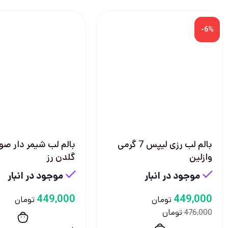
-6%
بالم لب رزی لیپس 7 گرمی
بالم لب شیمر دار صو
وازلین
گلدن رز
موجود در انبار
موجود در انبار
449,000
449,000
تومان
تومان
تومان
476,000