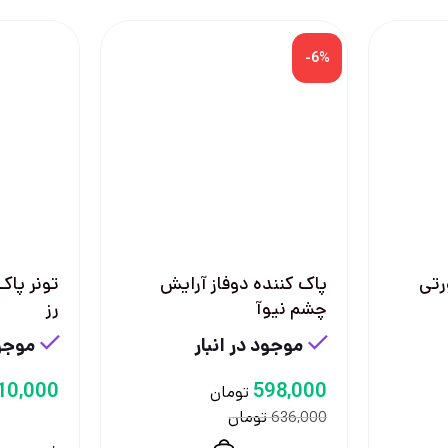
-6%
رتی
پاک کننده دوفاز آرایش
تونر پا
چشم نیوآ
رز
موجود در انبار
موجود
10,000
598,000
تومان
تومان
636,000