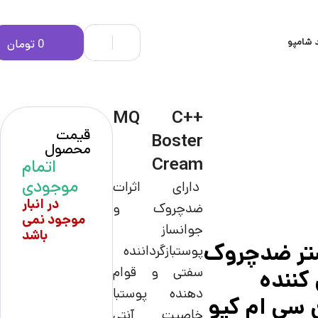
 شامپو
0
تومان
MQ C++
قیمت
Boster
محصول
Cream
اتمام
موجودی
دارای اثرات
در انبار
ضدچروک و
موجود نمی
جوانساز
باشد
تر ضدچروک
پوستبازگرداننده
سفتی و قوام
کننده
دهنده پوستبا
 سی ام کیو
خاصیت آنتی