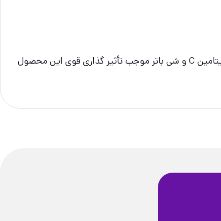
ترکیبات مغذی به کار رفته در کرم ضد چروک و روشن کننده ام کیو MQ نظیر: روغن بادام شیرین، آلوئه ورا، ویتامین E، ویتامین C و شی باتر موجب تأثیر گذاری قوی این محصول
ضمانت سلامت
فیزیکی محصولات