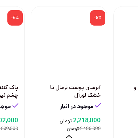
-6%
-8%
و
آبرسان پوست نرمال تا
پاک کنند
خشک لورآل
چشم نیو
موجود در انبار
موجود
02,000
2,218,000
تومان
تومان
639,000
2,406,000