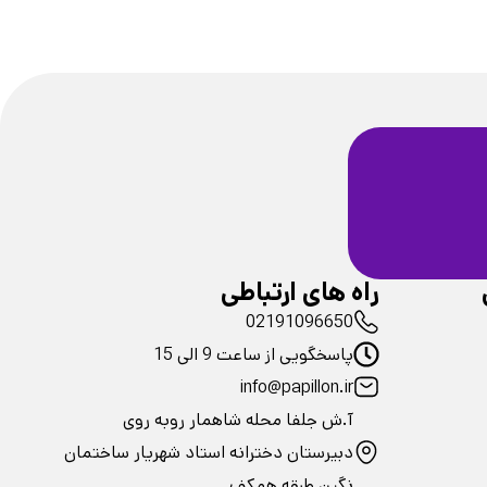
ضمانت سلامت
فیزیکی محصولات
راه های ارتباطی
02191096650
پاسخگویی از ساعت 9 الی 15
info@papillon.ir
آ.ش جلفا محله شاهمار روبه روی
دبیرستان دخترانه استاد شهریار ساختمان
نگین طبقه همکف