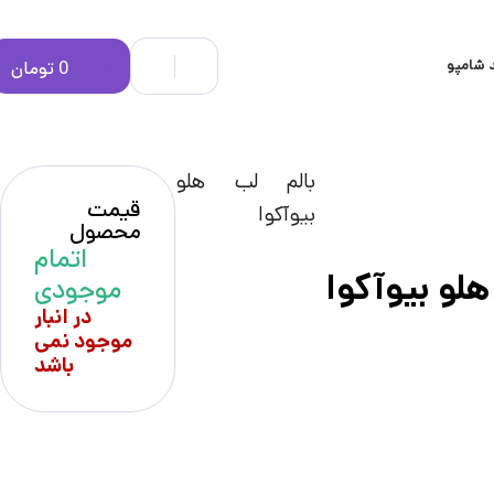
 شامپو
0
تومان
بالم لب هلو
قیمت
بیوآکوا
محصول
اتمام
هلو بیوآکوا
موجودی
در انبار
موجود نمی
باشد