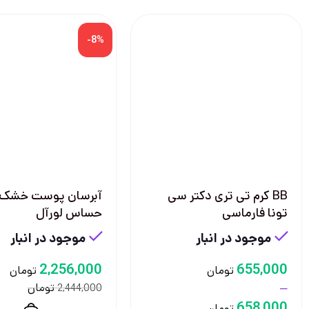
-8%
BB کرم تی تری دکتر سی
آبرسان پوست خشک 
تونا فارماسی
حساس لورآل
موجود در انبار
موجود در انبار
2,256,000
655,000
تومان
تومان
–
تومان
2,444,000
658,000
تومان