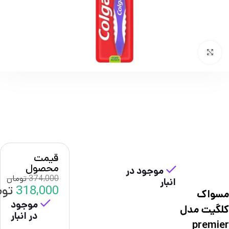
بزرگنمایی تصویر
قیمت
محصول
موجود در
374,000
تومان
انبار
318,000
توم
مسواک
موجود
کلگیت مدل
در انبار
premier