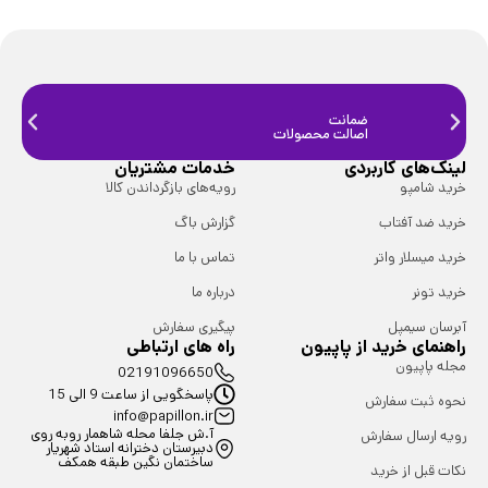
ضمانت
ضمانت
اصالت محصولات
فیزیک
لینک‌های کاربردی
خدمات مشتریان
خرید شامپو
رویه‌های بازگرداندن کالا
خرید ضد آفتاب
گزارش باگ
خرید میسلار واتر
تماس با ما
خرید تونر
درباره ما
آبرسان سیمپل
پیگیری سفارش
راهنمای خرید از پاپیون
راه های ارتباطی
مجله پاپیون
02191096650
پاسخگویی از ساعت 9 الی 15
نحوه ثبت سفارش
info@papillon.ir
آ.ش جلفا محله شاهمار روبه روی
رویه ارسال سفارش
دبیرستان دخترانه استاد شهریار
ساختمان نگین طبقه همکف
نکات قبل از خرید