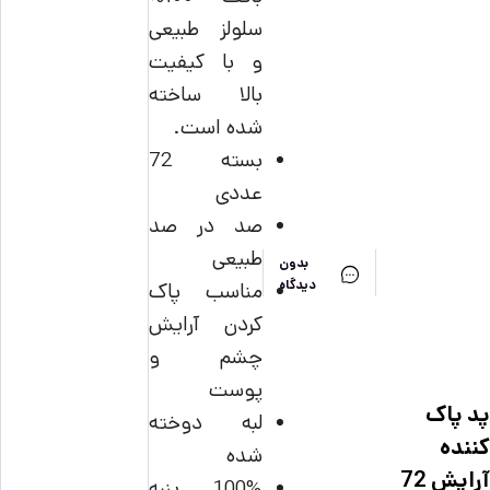
سلولز طبیعی
و با کیفیت
بالا ساخته
شده است.
بسته 72
عددی
صد در صد
طبیعی
بدون
دیدگاه
مناسب پاک
کردن آرایش
چشم و
پوست
پد پاک
لبه دوخته
کننده
شده
آرایش 72
100% پنبه